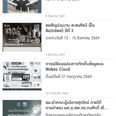
5 สิงหาคม 2569
ขอเชิญร่วมงาน สะสมศิลป์ เป็น
สิน(ทรัพย์) ปีที่ 3
ระหว่างวันที่ 13 - 15 สิงหาคม 2569
3 สิงหาคม 2569
การเปลี่ยนแปลงการจัดเก็บข้อมูลบน
Webex Cloud
ตั้งแต่วันที่ 31 กรกฎาคม 2569
22 กรกฎาคม 2569
แนะนำคณะผู้บริหารชุดใหม่ ภายใต้
การนำของ ผศ.น.สพ.ดร.คงศักดิ์ เที่ยง
ธรรม
รักษาการแทนอธิการบดีมหาวิทยาลัย