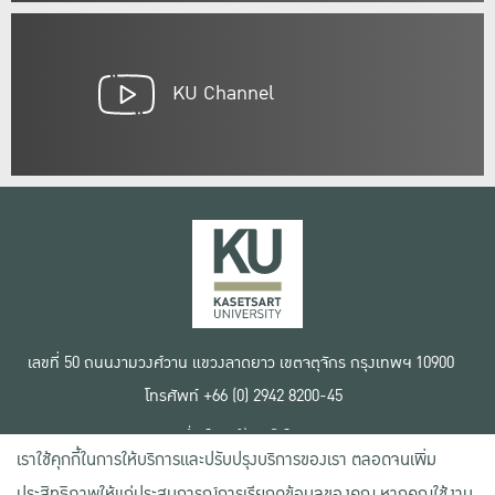
KU Channel
เลขที่ 50 ถนนงามวงศ์วาน แขวงลาดยาว เขตจตุจักร กรุงเทพฯ 10900
โทรศัพท์ +66 (0) 2942 8200-45
เงื่อนไขการใช้งานเว็บไซต์
เราใช้คุกกี้ในการให้บริการและปรับปรุงบริการของเรา ตลอดจนเพิ่ม
ข้อตกลงด้านสิทธิ์ใช้งาน
นโยบายความเป็นส่วนตัว
ประสิทธิภาพให้แก่ประสบการณ์การเรียกดูข้อมูลของคุณ หากคุณใช้งาน