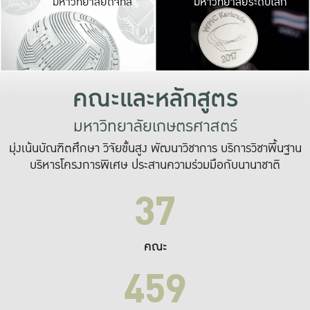
มหาวิทยาลัยดิจิทัล
มหาวิทยาลัยระดับโลก
เปลี่ยนแปลง และ
เพื่อทำงาน
ระบบสารสนเทศที่
คณะและหลักสูตร
มหาวิทยาลัยเกษตรศาสตร์
มุ่งเน้นบัณฑิตศึกษา วิจัยขั้นสูง พัฒนาวิชาการ บริการวิชาพื้นฐาน
บริหารโครงการพิเศษ ประสานความร่วมมือกับนานาชาติ
37
คณะ
459