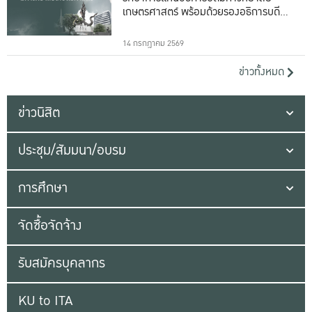
เกษตรศาสตร์ พร้อมด้วยรองอธิการบดีทั้ง
16 ท่าน
14 กรกฎาคม 2569
ข่าวทั้งหมด
ข่าวนิสิต
ประชุม/สัมมนา/อบรม
การศึกษา
จัดซื้อจัดจ้าง
รับสมัครบุคลากร
KU to ITA