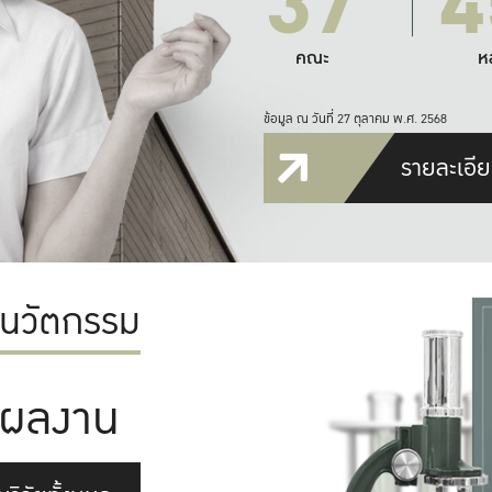
37
4
คณะ
ห
ข้อมูล ณ วันที่ 27 ตุลาคม พ.ศ. 2568
รายละเอีย
ะนวัตกรรม
ผลงาน