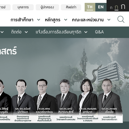
ก
ก
TH
EN
ก
ารย์
บุคลากร
ผู้ปกครอง
ศิษย์เก่า
การเข้าศึกษา
หลักสูตร
คณะและหน่วยงาน
ติดต่อ
แจ้งเรื่องการร้องเรียนทุจริต
Q&A