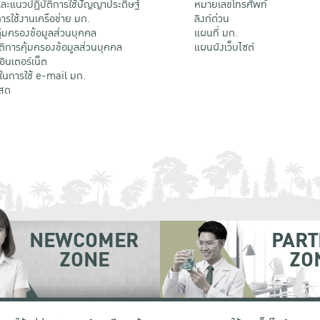
ะแนวปฏิบัติการใช้ปัญญาประดิษฐ์
หมายเลขโทรศัพท์
รใช้งานเครือข่าย มก.
ลิงก์ด่วน
้มครองข้อมูลส่วนบุคคล
แผนที่ มก.
ติการคุ้มครองข้อมูลส่วนบุคคล
แผนผังเว็บไซต์
้อินเตอร์เน็ต
ติในการใช้ e-mail มก.
สด
NEWCOMER
PART
ZONE
ZO
 เขตจตุจักร กรุงเทพฯ 10900
โทรศัพท์ +66 (0) 2942 8200-45