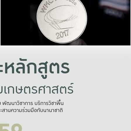
อย่างยั่งยืน
และผลักดันในการใช้ระบบส
ในภาพกว้าง
เพื่อการทำงานแบบ
ญหาจุดเล็กๆ
อข่ายขยายผล
สะดวก รวดเร
และนำไป
บริการด้าน AI อย
หลักสูตร
ัยเกษตรศาสตร์
สูง พัฒนาวิชาการ บริการวิชาพื้น
ะสานความร่วมมือกับนานาชาติ