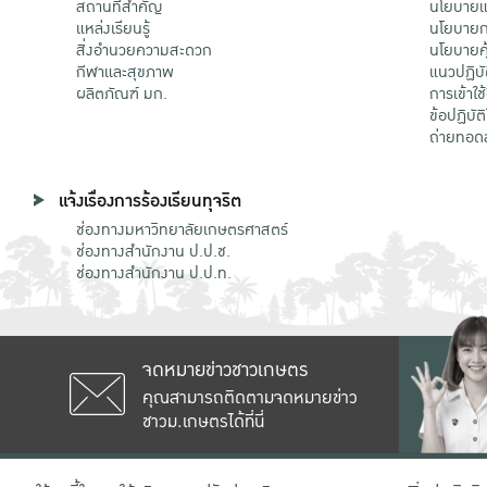
สถานที่สำคัญ
นโยบายแล
แหล่งเรียนรู้
นโยบายกา
สิ่งอำนวยความสะดวก
นโยบายคุ
กีฬาและสุขภาพ
แนวปฏิบั
ผลิตภัณฑ์ มก.
การเข้าใช
ข้อปฏิบั
ถ่ายทอด
แจ้งเรื่องการร้องเรียนทุจริต
ช่องทางมหาวิทยาลัยเกษตรศาสตร์
ช่องทางสำนักงาน ป.ป.ช.
ช่องทางสำนักงาน ป.ป.ท.
จดหมายข่าวชาวเกษตร
คุณสามารถติดตามจดหมายข่าว
ชาวม.เกษตรได้ที่นี่
เลขที่ 50 ถนนงามวงศ์วาน แขวงลาดยาว