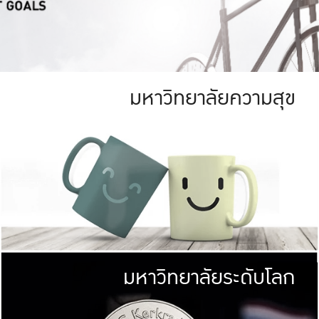
มหาวิทยาลัยความสุข
ย
สีเขียว
มหาวิทยาลัย
ก
สดใส หนาแน่น
ไม่ได้มีเป้าหมา
AN FOREST)
มหาวิทยาลัยชั้นนำทางด้านการว
ICULTURE)
แต่ KU มุ่งเน
าณ 1,400 ไร่
เพื่อสร้างคว
<< คลิก >>
ให้กับประชาชนใ
มหาวิทยาลัยระดับโลก
่อสังคม
มหาวิทยาลั
ามกินดีอยู่ดี
พร้อมที่จ