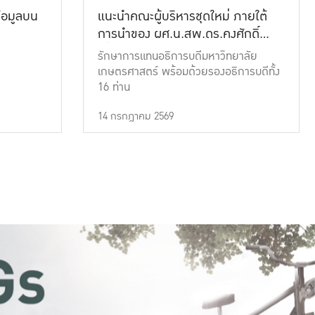
้อมูลบน
แนะนำคณะผู้บริหารชุดใหม่ ภายใต้
การนำของ ผศ.น.สพ.ดร.คงศักดิ์
เที่ยงธรรม
รักษาการแทนอธิการบดีมหาวิทยาลัย
เกษตรศาสตร์ พร้อมด้วยรองอธิการบดีทั้ง
16 ท่าน
14 กรกฎาคม 2569