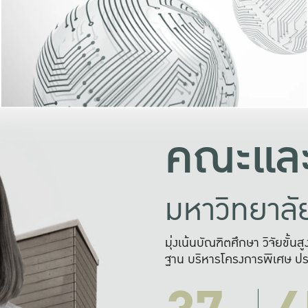
และความสุข
มองปัญหา
แก้ไขจากปั
และสร้างเครื
คณะและ
มหาวิทยาล
มุ่งเน้นบัณฑิตศึกษา วิจัยขั้น
ฐาน บริหารโครงการพิเศษ ปร