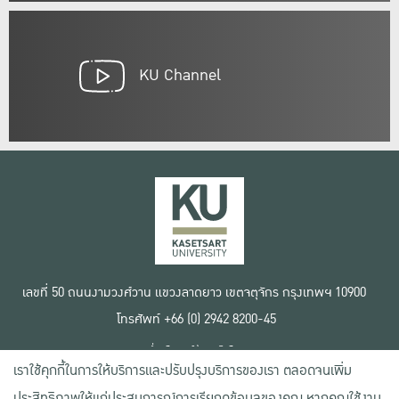
KU Channel
เลขที่ 50 ถนนงามวงศ์วาน แขวงลาดยาว เขตจตุจักร กรุงเทพฯ 10900
โทรศัพท์ +66 (0) 2942 8200-45
เงื่อนไขการใช้งานเว็บไซต์
เราใช้คุกกี้ในการให้บริการและปรับปรุงบริการของเรา ตลอดจนเพิ่ม
ข้อตกลงด้านสิทธิ์ใช้งาน
นโยบายความเป็นส่วนตัว
ประสิทธิภาพให้แก่ประสบการณ์การเรียกดูข้อมูลของคุณ หากคุณใช้งาน