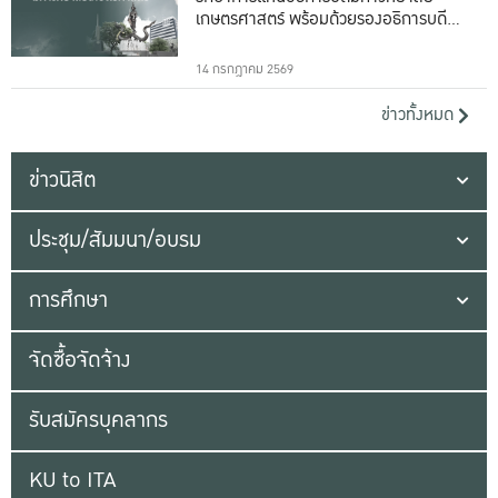
เกษตรศาสตร์ พร้อมด้วยรองอธิการบดีทั้ง
16 ท่าน
14 กรกฎาคม 2569
ข่าวทั้งหมด
ข่าวนิสิต
ประชุม/สัมมนา/อบรม
การศึกษา
จัดซื้อจัดจ้าง
รับสมัครบุคลากร
KU to ITA