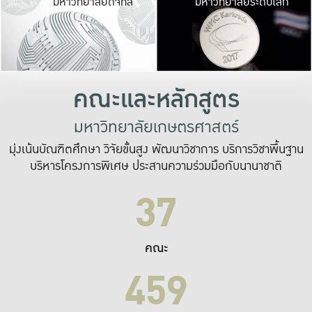
มหาวิทยาลัยดิจิทัล
มหาวิทยาลัยระดับโลก
เปลี่ยนแปลง และ
เพื่อทำงาน
ระบบสารสนเทศที่
คณะและหลักสูตร
มหาวิทยาลัยเกษตรศาสตร์
มุ่งเน้นบัณฑิตศึกษา วิจัยขั้นสูง พัฒนาวิชาการ บริการวิชาพื้นฐาน
บริหารโครงการพิเศษ ประสานความร่วมมือกับนานาชาติ
37
คณะ
459