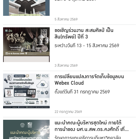
5 สิงหาคม 2569
ขอเชิญร่วมงาน สะสมศิลป์ เป็น
สิน(ทรัพย์) ปีที่ 3
ระหว่างวันที่ 13 - 15 สิงหาคม 2569
3 สิงหาคม 2569
การเปลี่ยนแปลงการจัดเก็บข้อมูลบน
Webex Cloud
ตั้งแต่วันที่ 31 กรกฎาคม 2569
22 กรกฎาคม 2569
แนะนำคณะผู้บริหารชุดใหม่ ภายใต้
การนำของ ผศ.น.สพ.ดร.คงศักดิ์ เที่ยง
ธรรม
รักษาการแทนอธิการบดีมหาวิทยาลัย