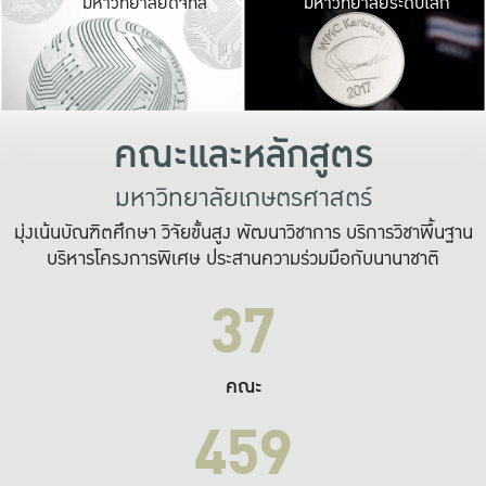
มหาวิทยาลัยดิจิทัล
มหาวิทยาลัยระดับโลก
เปลี่ยนแปลง และ
เพื่อทำงาน
ระบบสารสนเทศที่
คณะและหลักสูตร
มหาวิทยาลัยเกษตรศาสตร์
มุ่งเน้นบัณฑิตศึกษา วิจัยขั้นสูง พัฒนาวิชาการ บริการวิชาพื้นฐาน
บริหารโครงการพิเศษ ประสานความร่วมมือกับนานาชาติ
37
คณะ
459