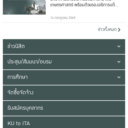
เกษตรศาสตร์ พร้อมด้วยรองอธิการบดีทั้ง
16 ท่าน
14 กรกฎาคม 2569
ข่าวทั้งหมด
ข่าวนิสิต
ประชุม/สัมมนา/อบรม
การศึกษา
จัดซื้อจัดจ้าง
รับสมัครบุคลากร
KU to ITA