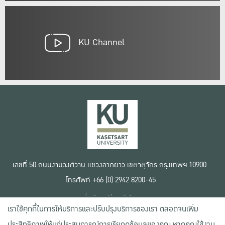
KU Channel
เลขที่ 50 ถนนงามวงศ์วาน แขวงลาดยาว เขตจตุจักร กรุงเทพฯ 10900
โทรศัพท์ +66 (0) 2942 8200-45
เงื่อนไขการใช้งานเว็บไซต์
เราใช้คุกกี้ในการให้บริการและปรับปรุงบริการของเรา ตลอดจนเพิ่ม
ข้อตกลงด้านสิทธิ์ใช้งาน
นโยบายความเป็นส่วนตัว
ประสิทธิภาพให้แก่ประสบการณ์การเรียกดูข้อมูลของคุณ หากคุณใช้งาน