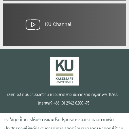
KU Channel
เลขที่ 50 ถนนงามวงศ์วาน แขวงลาดยาว เขตจตุจักร กรุงเทพฯ 10900
โทรศัพท์ +66 (0) 2942 8200-45
เงื่อนไขการใช้งานเว็บไซต์
เราใช้คุกกี้ในการให้บริการและปรับปรุงบริการของเรา ตลอดจนเพิ่ม
ข้อตกลงด้านสิทธิ์ใช้งาน
นโยบายความเป็นส่วนตัว
ประสิทธิภาพให้แก่ประสบการณ์การเรียกดูข้อมูลของคุณ หากคุณใช้งาน