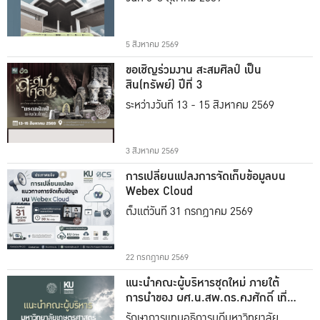
5 สิงหาคม 2569
ขอเชิญร่วมงาน สะสมศิลป์ เป็น
สิน(ทรัพย์) ปีที่ 3
ระหว่างวันที่ 13 - 15 สิงหาคม 2569
3 สิงหาคม 2569
การเปลี่ยนแปลงการจัดเก็บข้อมูลบน
Webex Cloud
ตั้งแต่วันที่ 31 กรกฎาคม 2569
22 กรกฎาคม 2569
แนะนำคณะผู้บริหารชุดใหม่ ภายใต้
การนำของ ผศ.น.สพ.ดร.คงศักดิ์ เที่ยง
ธรรม
รักษาการแทนอธิการบดีมหาวิทยาลัย