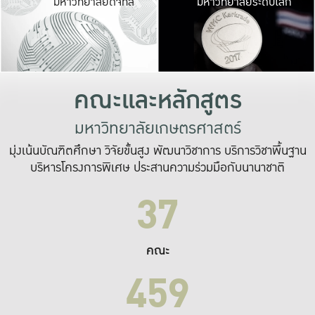
มหาวิทยาลัยดิจิทัล
มหาวิทยาลัยระดับโลก
เปลี่ยนแปลง และ
เพื่อทำงาน
ระบบสารสนเทศที่
คณะและหลักสูตร
มหาวิทยาลัยเกษตรศาสตร์
มุ่งเน้นบัณฑิตศึกษา วิจัยขั้นสูง พัฒนาวิชาการ บริการวิชาพื้นฐาน
บริหารโครงการพิเศษ ประสานความร่วมมือกับนานาชาติ
37
คณะ
459