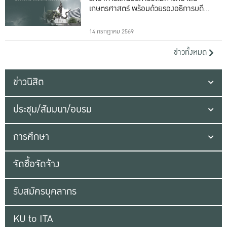
เกษตรศาสตร์ พร้อมด้วยรองอธิการบดีทั้ง
16 ท่าน
14 กรกฎาคม 2569
ข่าวทั้งหมด
ข่าวนิสิต
ประชุม/สัมมนา/อบรม
การศึกษา
จัดซื้อจัดจ้าง
รับสมัครบุคลากร
KU to ITA