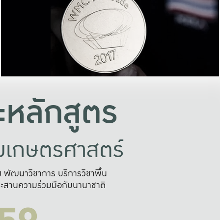
อย่างยั่งยืน
และผลักดันในการใช้ระบบส
ในภาพกว้าง
เพื่อการทำงานแบบ
ญหาจุดเล็กๆ
อข่ายขยายผล
สะดวก รวดเร
และนำไป
บริการด้าน AI อย
หลักสูตร
ัยเกษตรศาสตร์
สูง พัฒนาวิชาการ บริการวิชาพื้น
ะสานความร่วมมือกับนานาชาติ