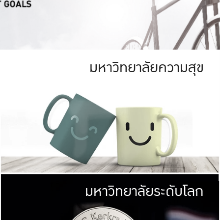
มหาวิทยาลัยความสุข
ย
สีเขียว
มหาวิทยาลัย
ก
สดใส หนาแน่น
ไม่ได้มีเป้าหมา
AN FOREST)
มหาวิทยาลัยชั้นนำทางด้านการว
ICULTURE)
แต่ KU มุ่งเน
าณ 1,400 ไร่
เพื่อสร้างคว
<< คลิก >>
ให้กับประชาชนใ
มหาวิทยาลัยระดับโลก
่อสังคม
มหาวิทยาลั
ามกินดีอยู่ดี
พร้อมที่จ