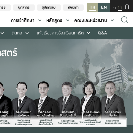
ก
ก
TH
EN
ก
ารย์
บุคลากร
ผู้ปกครอง
ศิษย์เก่า
การเข้าศึกษา
หลักสูตร
คณะและหน่วยงาน
ติดต่อ
แจ้งเรื่องการร้องเรียนทุจริต
Q&A