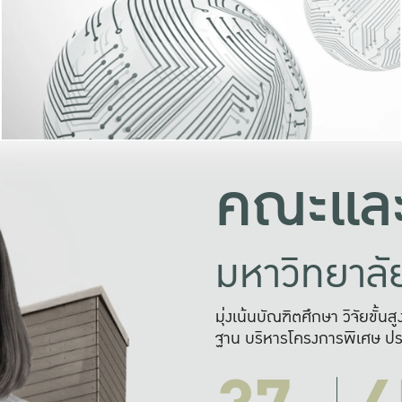
และความสุข
มองปัญหา
แก้ไขจากปั
และสร้างเครื
คณะและ
มหาวิทยาล
มุ่งเน้นบัณฑิตศึกษา วิจัยขั้น
ฐาน บริหารโครงการพิเศษ ปร