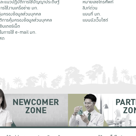
ะแนวปฏิบัติการใช้ปัญญาประดิษฐ์
หมายเลขโทรศัพท์
รใช้งานเครือข่าย มก.
ลิงก์ด่วน
้มครองข้อมูลส่วนบุคคล
แผนที่ มก.
ติการคุ้มครองข้อมูลส่วนบุคคล
แผนผังเว็บไซต์
้อินเตอร์เน็ต
ติในการใช้ e-mail มก.
สด
NEWCOMER
PART
ZONE
ZO
 เขตจตุจักร กรุงเทพฯ 10900
โทรศัพท์ +66 (0) 2942 8200-45