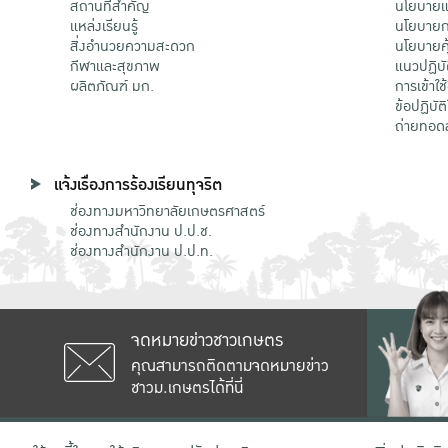
สถานที่สำคัญ
นโยบายแล
แหล่งเรียนรู้
นโยบายกา
สิ่งอำนวยความสะดวก
นโยบายคุ
กีฬาและสุขภาพ
แนวปฏิบั
ผลิตภัณฑ์ มก.
การเข้าใช
ข้อปฏิบั
ถ่ายทอด
แจ้งเรื่องการร้องเรียนทุจริต
ช่องทางมหาวิทยาลัยเกษตรศาสตร์
ช่องทางสำนักงาน ป.ป.ช.
ช่องทางสำนักงาน ป.ป.ท.
จดหมายข่าวชาวเกษตร
คุณสามารถติดตามจดหมายข่าว
ชาวม.เกษตรได้ที่นี่
เลขที่ 50 ถนนงามวงศ์วาน แขวงลาดยาว