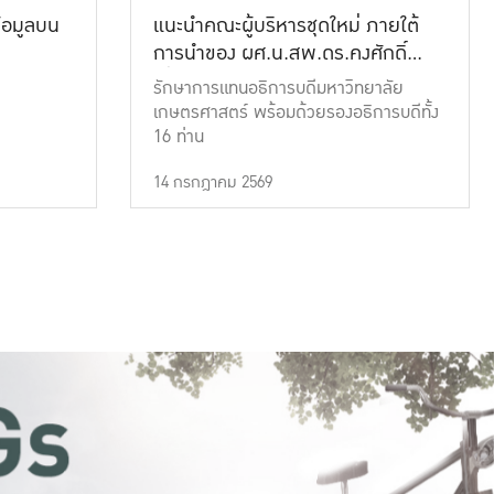
้อมูลบน
แนะนำคณะผู้บริหารชุดใหม่ ภายใต้
การนำของ ผศ.น.สพ.ดร.คงศักดิ์
เที่ยงธรรม
รักษาการแทนอธิการบดีมหาวิทยาลัย
เกษตรศาสตร์ พร้อมด้วยรองอธิการบดีทั้ง
16 ท่าน
14 กรกฎาคม 2569