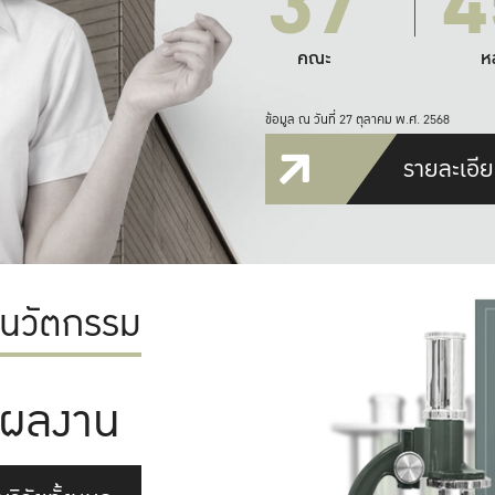
37
4
คณะ
ห
ข้อมูล ณ วันที่ 27 ตุลาคม พ.ศ. 2568
รายละเอีย
ะนวัตกรรม
ผลงาน