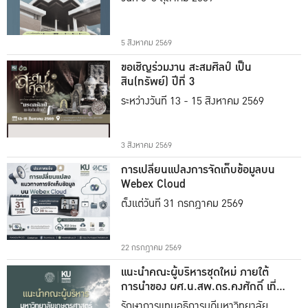
5 สิงหาคม 2569
ขอเชิญร่วมงาน สะสมศิลป์ เป็น
สิน(ทรัพย์) ปีที่ 3
ระหว่างวันที่ 13 - 15 สิงหาคม 2569
3 สิงหาคม 2569
การเปลี่ยนแปลงการจัดเก็บข้อมูลบน
Webex Cloud
ตั้งแต่วันที่ 31 กรกฎาคม 2569
22 กรกฎาคม 2569
แนะนำคณะผู้บริหารชุดใหม่ ภายใต้
การนำของ ผศ.น.สพ.ดร.คงศักดิ์ เที่ยง
ธรรม
รักษาการแทนอธิการบดีมหาวิทยาลัย