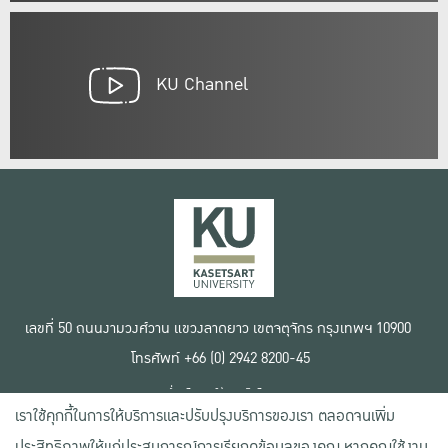
KU Channel
เลขที่ 50 ถนนงามวงศ์วาน แขวงลาดยาว เขตจตุจักร กรุงเทพฯ 10900
โทรศัพท์ +66 (0) 2942 8200-45
เงื่อนไขการใช้งานเว็บไซต์
เราใช้คุกกี้ในการให้บริการและปรับปรุงบริการของเรา ตลอดจนเพิ่ม
ข้อตกลงด้านสิทธิ์ใช้งาน
นโยบายความเป็นส่วนตัว
ประสิทธิภาพให้แก่ประสบการณ์การเรียกดูข้อมูลของคุณ หากคุณใช้งาน