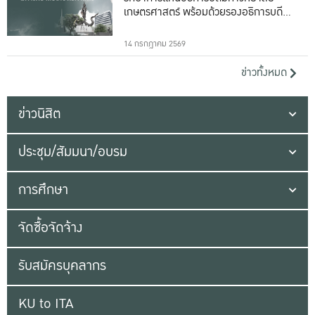
เกษตรศาสตร์ พร้อมด้วยรองอธิการบดีทั้ง
16 ท่าน
14 กรกฎาคม 2569
ข่าวทั้งหมด
ข่าวนิสิต
ประชุม/สัมมนา/อบรม
การศึกษา
จัดซื้อจัดจ้าง
รับสมัครบุคลากร
KU to ITA