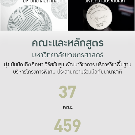
มหาวิทยาลัยดิจิทัล
มหาวิทยาลัยระดับโลก
เปลี่ยนแปลง และ
เพื่อทำงาน
ระบบสารสนเทศที่
คณะและหลักสูตร
มหาวิทยาลัยเกษตรศาสตร์
มุ่งเน้นบัณฑิตศึกษา วิจัยขั้นสูง พัฒนาวิชาการ บริการวิชาพื้นฐาน
บริหารโครงการพิเศษ ประสานความร่วมมือกับนานาชาติ
37
คณะ
459