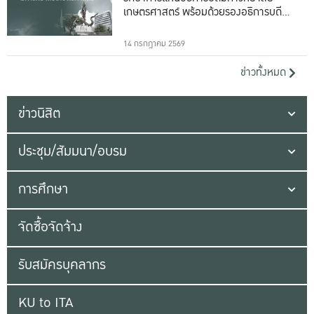
เกษตรศาสตร์ พร้อมด้วยรองอธิการบดีทั้ง
16 ท่าน
14 กรกฎาคม 2569
ข่าวทั้งหมด
ข่าวนิสิต
ประชุม/สัมมนา/อบรม
การศึกษา
จัดซื้อจัดจ้าง
รับสมัครบุคลากร
KU to ITA