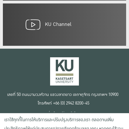
KU Channel
เลขที่ 50 ถนนงามวงศ์วาน แขวงลาดยาว เขตจตุจักร กรุงเทพฯ 10900
โทรศัพท์ +66 (0) 2942 8200-45
เงื่อนไขการใช้งานเว็บไซต์
เราใช้คุกกี้ในการให้บริการและปรับปรุงบริการของเรา ตลอดจนเพิ่ม
ข้อตกลงด้านสิทธิ์ใช้งาน
นโยบายความเป็นส่วนตัว
ประสิทธิภาพให้แก่ประสบการณ์การเรียกดูข้อมูลของคุณ หากคุณใช้งาน