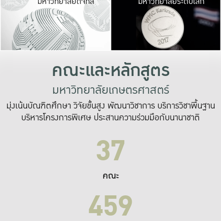
มหาวิทยาลัยดิจิทัล
มหาวิทยาลัยระดับโลก
เปลี่ยนแปลง และ
เพื่อทำงาน
ระบบสารสนเทศที่
คณะและหลักสูตร
มหาวิทยาลัยเกษตรศาสตร์
มุ่งเน้นบัณฑิตศึกษา วิจัยขั้นสูง พัฒนาวิชาการ บริการวิชาพื้นฐาน
บริหารโครงการพิเศษ ประสานความร่วมมือกับนานาชาติ
37
คณะ
459