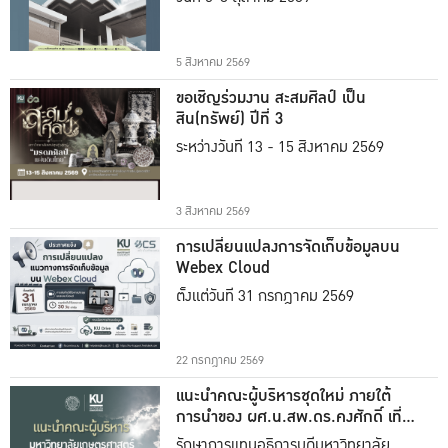
5 สิงหาคม 2569
ขอเชิญร่วมงาน สะสมศิลป์ เป็น
สิน(ทรัพย์) ปีที่ 3
ระหว่างวันที่ 13 - 15 สิงหาคม 2569
3 สิงหาคม 2569
การเปลี่ยนแปลงการจัดเก็บข้อมูลบน
Webex Cloud
ตั้งแต่วันที่ 31 กรกฎาคม 2569
22 กรกฎาคม 2569
แนะนำคณะผู้บริหารชุดใหม่ ภายใต้
การนำของ ผศ.น.สพ.ดร.คงศักดิ์ เที่ยง
ธรรม
รักษาการแทนอธิการบดีมหาวิทยาลัย