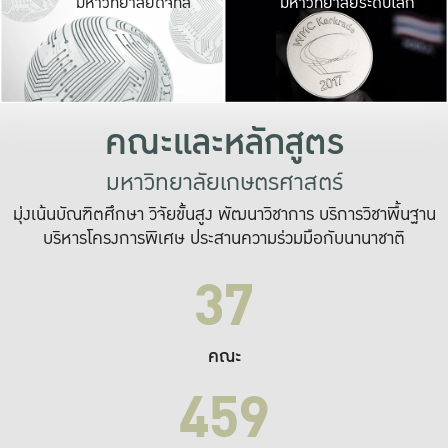
มหาวิทยาลัยดิจิทัล
มหาวิทยาลัยระดับโลก
เปลี่ยนแปลง และ
เพื่อทำงาน
ระบบสารสนเทศที่
คณะและหลักสูตร
มหาวิทยาลัยเกษตรศาสตร์
มุ่งเน้นบัณฑิตศึกษา วิจัยขั้นสูง พัฒนาวิชาการ บริการวิชาพื้นฐาน
บริหารโครงการพิเศษ ประสานความร่วมมือกับนานาชาติ
37
คณะ
459