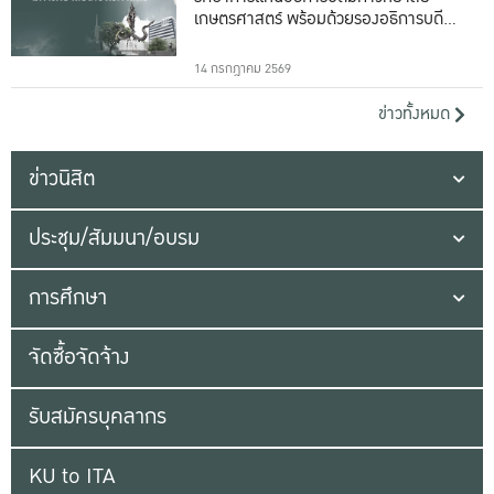
เกษตรศาสตร์ พร้อมด้วยรองอธิการบดีทั้ง
16 ท่าน
14 กรกฎาคม 2569
ข่าวทั้งหมด
ข่าวนิสิต
ประชุม/สัมมนา/อบรม
การศึกษา
จัดซื้อจัดจ้าง
รับสมัครบุคลากร
KU to ITA