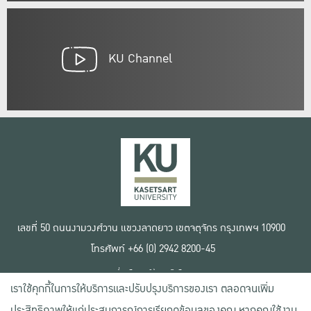
KU Channel
เลขที่ 50 ถนนงามวงศ์วาน แขวงลาดยาว เขตจตุจักร กรุงเทพฯ 10900
โทรศัพท์ +66 (0) 2942 8200-45
เงื่อนไขการใช้งานเว็บไซต์
เราใช้คุกกี้ในการให้บริการและปรับปรุงบริการของเรา ตลอดจนเพิ่ม
ข้อตกลงด้านสิทธิ์ใช้งาน
นโยบายความเป็นส่วนตัว
ประสิทธิภาพให้แก่ประสบการณ์การเรียกดูข้อมูลของคุณ หากคุณใช้งาน