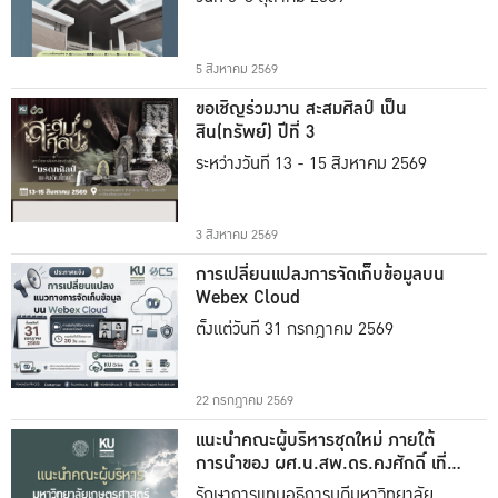
5 สิงหาคม 2569
ขอเชิญร่วมงาน สะสมศิลป์ เป็น
สิน(ทรัพย์) ปีที่ 3
ระหว่างวันที่ 13 - 15 สิงหาคม 2569
3 สิงหาคม 2569
การเปลี่ยนแปลงการจัดเก็บข้อมูลบน
Webex Cloud
ตั้งแต่วันที่ 31 กรกฎาคม 2569
22 กรกฎาคม 2569
แนะนำคณะผู้บริหารชุดใหม่ ภายใต้
การนำของ ผศ.น.สพ.ดร.คงศักดิ์ เที่ยง
ธรรม
รักษาการแทนอธิการบดีมหาวิทยาลัย