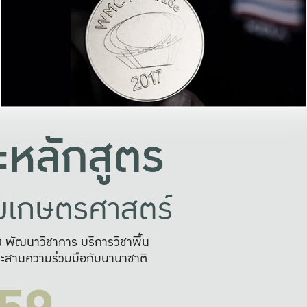
อย่างยั่งยืน
และผลักดันในการใช้ระบบส
ในภาพกว้าง
เพื่อการทำงานแบบ
ญหาจุดเล็กๆ
อข่ายขยายผล
สะดวก รวดเร
และนำไป
บริการด้าน AI อย
หลักสูตร
ัยเกษตรศาสตร์
สูง พัฒนาวิชาการ บริการวิชาพื้น
ะสานความร่วมมือกับนานาชาติ