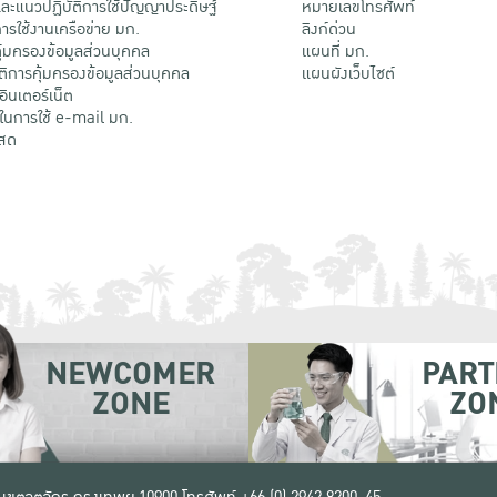
ะแนวปฏิบัติการใช้ปัญญาประดิษฐ์
หมายเลขโทรศัพท์
รใช้งานเครือข่าย มก.
ลิงก์ด่วน
้มครองข้อมูลส่วนบุคคล
แผนที่ มก.
ติการคุ้มครองข้อมูลส่วนบุคคล
แผนผังเว็บไซต์
้อินเตอร์เน็ต
ติในการใช้ e-mail มก.
สด
NEWCOMER
PART
ZONE
ZO
 เขตจตุจักร กรุงเทพฯ 10900
โทรศัพท์ +66 (0) 2942 8200-45