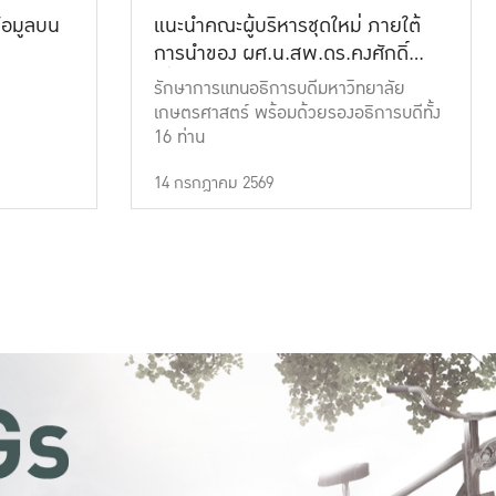
้อมูลบน
แนะนำคณะผู้บริหารชุดใหม่ ภายใต้
การนำของ ผศ.น.สพ.ดร.คงศักดิ์
เที่ยงธรรม
รักษาการแทนอธิการบดีมหาวิทยาลัย
เกษตรศาสตร์ พร้อมด้วยรองอธิการบดีทั้ง
16 ท่าน
14 กรกฎาคม 2569