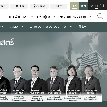
ก
ก
TH
EN
ก
ารย์
บุคลากร
ผู้ปกครอง
ศิษย์เก่า
การเข้าศึกษา
หลักสูตร
คณะและหน่วยงาน
ติดต่อ
แจ้งเรื่องการร้องเรียนทุจริต
Q&A