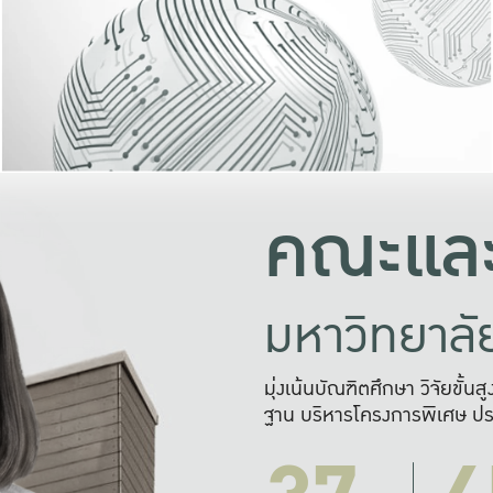
และความสุข
มองปัญหา
แก้ไขจากปั
และสร้างเครื
คณะและ
มหาวิทยาล
มุ่งเน้นบัณฑิตศึกษา วิจัยขั้น
ฐาน บริหารโครงการพิเศษ ปร