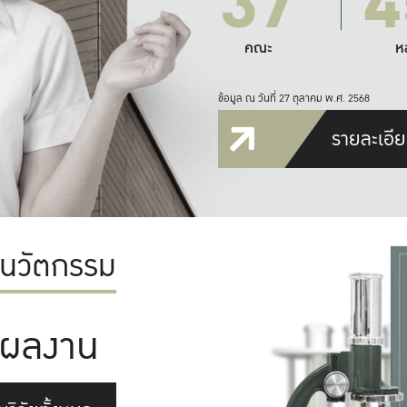
37
4
คณะ
ห
ข้อมูล ณ วันที่ 27 ตุลาคม พ.ศ. 2568
รายละเอีย
ะนวัตกรรม
ผลงาน