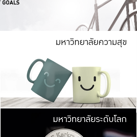
มหาวิทยาลัยความสุข
ย
สีเขียว
มหาวิทยาลัย
ก
สดใส หนาแน่น
ไม่ได้มีเป้าหมา
AN FOREST)
มหาวิทยาลัยชั้นนำทางด้านการว
ICULTURE)
แต่ KU มุ่งเน
าณ 1,400 ไร่
เพื่อสร้างคว
<< คลิก >>
ให้กับประชาชนใ
มหาวิทยาลัยระดับโลก
่อสังคม
มหาวิทยาลั
ามกินดีอยู่ดี
พร้อมที่จ