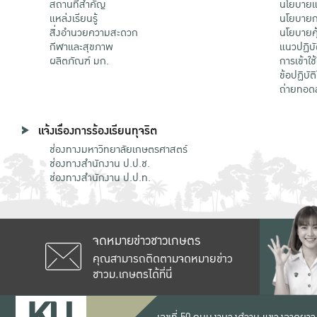
สถานที่สำคัญ
นโยบายแล
แหล่งเรียนรู้
นโยบายกา
สิ่งอำนวยความสะดวก
นโยบายคุ
กีฬาและสุขภาพ
แนวปฏิบั
ผลิตภัณฑ์ มก.
การเข้าใช
ข้อปฏิบั
ถ่ายทอด
แจ้งเรื่องการร้องเรียนทุจริต
ช่องทางมหาวิทยาลัยเกษตรศาสตร์
ช่องทางสำนักงาน ป.ป.ช.
ช่องทางสำนักงาน ป.ป.ท.
จดหมายข่าวชาวเกษตร
คุณสามารถติดตามจดหมายข่าว
ชาวม.เกษตรได้ที่นี่
เลขที่ 50 ถนนงามวงศ์วาน แขวงลาดยาว