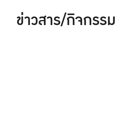
ข่าวสาร/กิจกรรม
ประชุม/สัมมนา/อบรม
การศึกษา
จัดซื้อจัดจ้าง