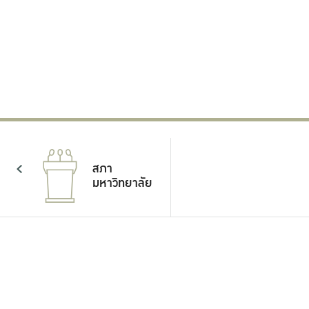
61,022
เปิดรับสมัครสอบ TOEFL ITP ศูนย์
สอบวิทยาเขตกำแพงแสน
เยี่ยมชมงา
วันเสาร์ที่ 2 ของทุกเดือน สถานที่จัดสอบ
อาคารศูนย์เรียนรวม วิทยาเขตกำแพงแสน
24 มิถุนายน 2569
สภา
มหาวิทยาลัย
แผน
ยุทธศาสตร์
และแผน
ปฏิบัติการ