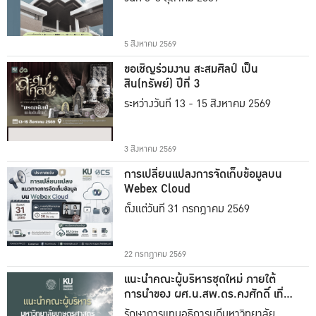
5 สิงหาคม 2569
ขอเชิญร่วมงาน สะสมศิลป์ เป็น
สิน(ทรัพย์) ปีที่ 3
ระหว่างวันที่ 13 - 15 สิงหาคม 2569
3 สิงหาคม 2569
การเปลี่ยนแปลงการจัดเก็บข้อมูลบน
Webex Cloud
ตั้งแต่วันที่ 31 กรกฎาคม 2569
22 กรกฎาคม 2569
แนะนำคณะผู้บริหารชุดใหม่ ภายใต้
การนำของ ผศ.น.สพ.ดร.คงศักดิ์ เที่ยง
ธรรม
รักษาการแทนอธิการบดีมหาวิทยาลัย