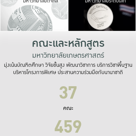
มหาวิทยาลัยดิจิทัล
มหาวิทยาลัยระดับโลก
เปลี่ยนแปลง และ
เพื่อทำงาน
ระบบสารสนเทศที่
คณะและหลักสูตร
มหาวิทยาลัยเกษตรศาสตร์
มุ่งเน้นบัณฑิตศึกษา วิจัยขั้นสูง พัฒนาวิชาการ บริการวิชาพื้นฐาน
บริหารโครงการพิเศษ ประสานความร่วมมือกับนานาชาติ
37
คณะ
459