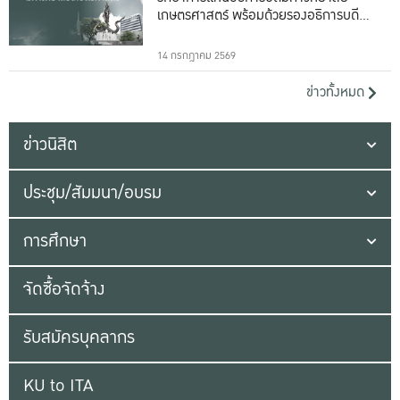
เกษตรศาสตร์ พร้อมด้วยรองอธิการบดีทั้ง
16 ท่าน
14 กรกฎาคม 2569
ข่าวทั้งหมด
ข่าวนิสิต
ประชุม/สัมมนา/อบรม
การศึกษา
จัดซื้อจัดจ้าง
รับสมัครบุคลากร
KU to ITA