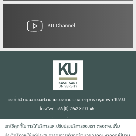
KU Channel
เลขที่ 50 ถนนงามวงศ์วาน แขวงลาดยาว เขตจตุจักร กรุงเทพฯ 10900
โทรศัพท์ +66 (0) 2942 8200-45
เงื่อนไขการใช้งานเว็บไซต์
เราใช้คุกกี้ในการให้บริการและปรับปรุงบริการของเรา ตลอดจนเพิ่ม
ข้อตกลงด้านสิทธิ์ใช้งาน
นโยบายความเป็นส่วนตัว
ประสิทธิภาพให้แก่ประสบการณ์การเรียกดูข้อมูลของคุณ หากคุณใช้งาน