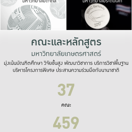
มหาวิทยาลัยดิจิทัล
มหาวิทยาลัยระดับโลก
เปลี่ยนแปลง และ
เพื่อทำงาน
ระบบสารสนเทศที่
คณะและหลักสูตร
มหาวิทยาลัยเกษตรศาสตร์
มุ่งเน้นบัณฑิตศึกษา วิจัยขั้นสูง พัฒนาวิชาการ บริการวิชาพื้นฐาน
บริหารโครงการพิเศษ ประสานความร่วมมือกับนานาชาติ
37
คณะ
459