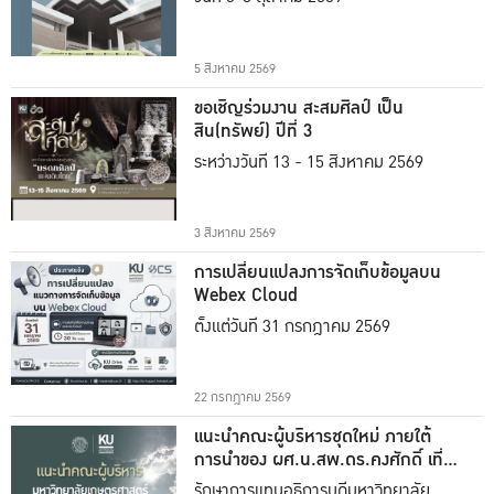
5 สิงหาคม 2569
ขอเชิญร่วมงาน สะสมศิลป์ เป็น
สิน(ทรัพย์) ปีที่ 3
ระหว่างวันที่ 13 - 15 สิงหาคม 2569
3 สิงหาคม 2569
การเปลี่ยนแปลงการจัดเก็บข้อมูลบน
Webex Cloud
ตั้งแต่วันที่ 31 กรกฎาคม 2569
22 กรกฎาคม 2569
แนะนำคณะผู้บริหารชุดใหม่ ภายใต้
การนำของ ผศ.น.สพ.ดร.คงศักดิ์ เที่ยง
ธรรม
รักษาการแทนอธิการบดีมหาวิทยาลัย