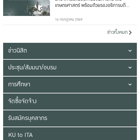
เกษตรศาสตร์ พร้อมด้วยรองอธิการบดีทั้ง
16 ท่าน
14 กรกฎาคม 2569
ข่าวทั้งหมด
ข่าวนิสิต
ประชุม/สัมมนา/อบรม
การศึกษา
จัดซื้อจัดจ้าง
รับสมัครบุคลากร
KU to ITA