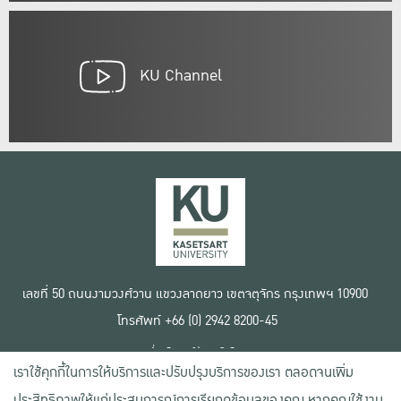
KU Channel
เลขที่ 50 ถนนงามวงศ์วาน แขวงลาดยาว เขตจตุจักร กรุงเทพฯ 10900
โทรศัพท์ +66 (0) 2942 8200-45
เงื่อนไขการใช้งานเว็บไซต์
เราใช้คุกกี้ในการให้บริการและปรับปรุงบริการของเรา ตลอดจนเพิ่ม
ข้อตกลงด้านสิทธิ์ใช้งาน
นโยบายความเป็นส่วนตัว
ประสิทธิภาพให้แก่ประสบการณ์การเรียกดูข้อมูลของคุณ หากคุณใช้งาน