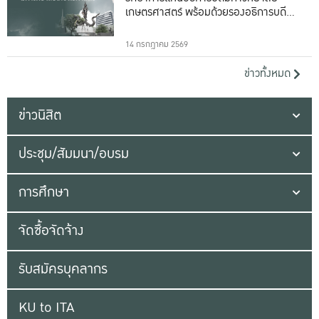
เกษตรศาสตร์ พร้อมด้วยรองอธิการบดีทั้ง
16 ท่าน
14 กรกฎาคม 2569
ข่าวทั้งหมด
ข่าวนิสิต
ประชุม/สัมมนา/อบรม
การศึกษา
จัดซื้อจัดจ้าง
รับสมัครบุคลากร
KU to ITA