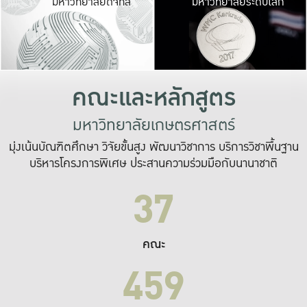
มหาวิทยาลัยดิจิทัล
มหาวิทยาลัยระดับโลก
เปลี่ยนแปลง และ
เพื่อทำงาน
ระบบสารสนเทศที่
คณะและหลักสูตร
มหาวิทยาลัยเกษตรศาสตร์
มุ่งเน้นบัณฑิตศึกษา วิจัยขั้นสูง พัฒนาวิชาการ บริการวิชาพื้นฐาน
บริหารโครงการพิเศษ ประสานความร่วมมือกับนานาชาติ
37
คณะ
459