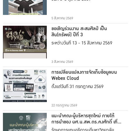
5 สิงหาคม 2569
ขอเชิญร่วมงาน สะสมศิลป์ เป็น
สิน(ทรัพย์) ปีที่ 3
ระหว่างวันที่ 13 - 15 สิงหาคม 2569
3 สิงหาคม 2569
การเปลี่ยนแปลงการจัดเก็บข้อมูลบน
Webex Cloud
ตั้งแต่วันที่ 31 กรกฎาคม 2569
22 กรกฎาคม 2569
แนะนำคณะผู้บริหารชุดใหม่ ภายใต้
การนำของ ผศ.น.สพ.ดร.คงศักดิ์ เที่ยง
ธรรม
รักษาการแทนอธิการบดีมหาวิทยาลัย