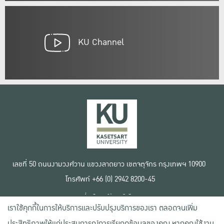
KU Channel
เลขที่ 50 ถนนงามวงศ์วาน แขวงลาดยาว เขตจตุจักร กรุงเทพฯ 10900
โทรศัพท์ +66 (0) 2942 8200-45
เงื่อนไขการใช้งานเว็บไซต์
เราใช้คุกกี้ในการให้บริการและปรับปรุงบริการของเรา ตลอดจนเพิ่ม
ข้อตกลงด้านสิทธิ์ใช้งาน
นโยบายความเป็นส่วนตัว
ประสิทธิภาพให้แก่ประสบการณ์การเรียกดูข้อมูลของคุณ หากคุณใช้งาน