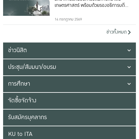
เกษตรศาสตร์ พร้อมด้วยรองอธิการบดีทั้ง
16 ท่าน
14 กรกฎาคม 2569
ข่าวทั้งหมด
ข่าวนิสิต
ประชุม/สัมมนา/อบรม
การศึกษา
จัดซื้อจัดจ้าง
รับสมัครบุคลากร
KU to ITA