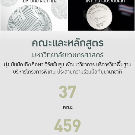
มหาวิทยาลัยดิจิทัล
มหาวิทยาลัยระดับโลก
เปลี่ยนแปลง และ
เพื่อทำงาน
ระบบสารสนเทศที่
คณะและหลักสูตร
มหาวิทยาลัยเกษตรศาสตร์
มุ่งเน้นบัณฑิตศึกษา วิจัยขั้นสูง พัฒนาวิชาการ บริการวิชาพื้นฐาน
บริหารโครงการพิเศษ ประสานความร่วมมือกับนานาชาติ
37
คณะ
459