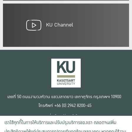
KU Channel
เลขที่ 50 ถนนงามวงศ์วาน แขวงลาดยาว เขตจตุจักร กรุงเทพฯ 10900
โทรศัพท์ +66 (0) 2942 8200-45
เงื่อนไขการใช้งานเว็บไซต์
เราใช้คุกกี้ในการให้บริการและปรับปรุงบริการของเรา ตลอดจนเพิ่ม
ข้อตกลงด้านสิทธิ์ใช้งาน
นโยบายความเป็นส่วนตัว
ประสิทธิภาพให้แก่ประสบการณ์การเรียกดูข้อมูลของคุณ หากคุณใช้งาน