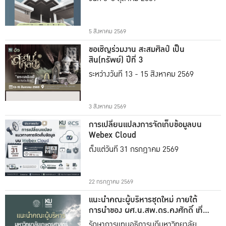
5 สิงหาคม 2569
ขอเชิญร่วมงาน สะสมศิลป์ เป็น
สิน(ทรัพย์) ปีที่ 3
ระหว่างวันที่ 13 - 15 สิงหาคม 2569
3 สิงหาคม 2569
การเปลี่ยนแปลงการจัดเก็บข้อมูลบน
Webex Cloud
ตั้งแต่วันที่ 31 กรกฎาคม 2569
22 กรกฎาคม 2569
แนะนำคณะผู้บริหารชุดใหม่ ภายใต้
การนำของ ผศ.น.สพ.ดร.คงศักดิ์ เที่ยง
ธรรม
รักษาการแทนอธิการบดีมหาวิทยาลัย