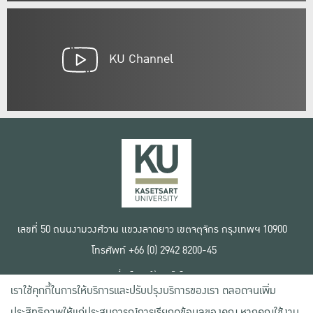
KU Channel
เลขที่ 50 ถนนงามวงศ์วาน แขวงลาดยาว เขตจตุจักร กรุงเทพฯ 10900
โทรศัพท์ +66 (0) 2942 8200-45
เงื่อนไขการใช้งานเว็บไซต์
เราใช้คุกกี้ในการให้บริการและปรับปรุงบริการของเรา ตลอดจนเพิ่ม
ข้อตกลงด้านสิทธิ์ใช้งาน
นโยบายความเป็นส่วนตัว
ประสิทธิภาพให้แก่ประสบการณ์การเรียกดูข้อมูลของคุณ หากคุณใช้งาน