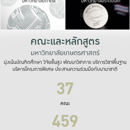
มหาวิทยาลัยดิจิทัล
มหาวิทยาลัยระดับโลก
เปลี่ยนแปลง และ
เพื่อทำงาน
ระบบสารสนเทศที่
คณะและหลักสูตร
มหาวิทยาลัยเกษตรศาสตร์
มุ่งเน้นบัณฑิตศึกษา วิจัยขั้นสูง พัฒนาวิชาการ บริการวิชาพื้นฐาน
บริหารโครงการพิเศษ ประสานความร่วมมือกับนานาชาติ
37
คณะ
459