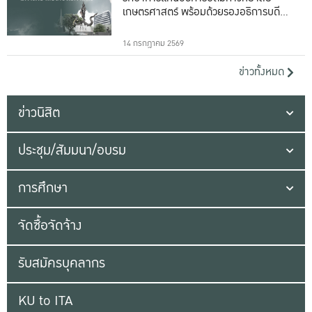
เกษตรศาสตร์ พร้อมด้วยรองอธิการบดีทั้ง
16 ท่าน
14 กรกฎาคม 2569
ข่าวทั้งหมด
ข่าวนิสิต
ประชุม/สัมมนา/อบรม
การศึกษา
จัดซื้อจัดจ้าง
รับสมัครบุคลากร
KU to ITA