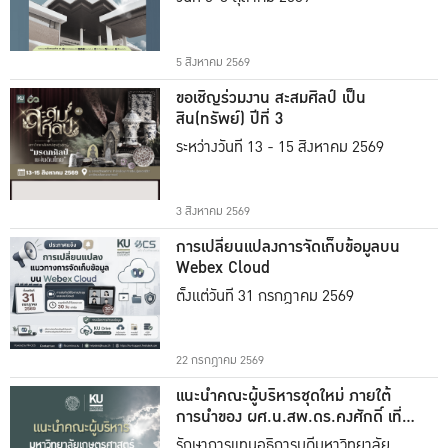
5 สิงหาคม 2569
ขอเชิญร่วมงาน สะสมศิลป์ เป็น
สิน(ทรัพย์) ปีที่ 3
ระหว่างวันที่ 13 - 15 สิงหาคม 2569
3 สิงหาคม 2569
การเปลี่ยนแปลงการจัดเก็บข้อมูลบน
Webex Cloud
ตั้งแต่วันที่ 31 กรกฎาคม 2569
22 กรกฎาคม 2569
แนะนำคณะผู้บริหารชุดใหม่ ภายใต้
การนำของ ผศ.น.สพ.ดร.คงศักดิ์ เที่ยง
ธรรม
รักษาการแทนอธิการบดีมหาวิทยาลัย