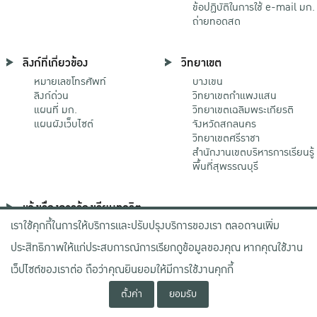
ข้อปฏิบัติในการใช้ e-mail มก.
ถ่ายทอดสด
ลิงก์ที่เกี่ยวข้อง
วิทยาเขต
หมายเลขโทรศัพท์
บางเขน
ลิงก์ด่วน
วิทยาเขตกําแพงแสน
แผนที่ มก.
วิทยาเขตเฉลิมพระเกียรติ
แผนผังเว็บไซต์
จังหวัดสกลนคร
วิทยาเขตศรีราชา
สำนักงานเขตบริหารการเรียนรู้
พื้นที่สุพรรณบุรี
แจ้งเรื่องการร้องเรียนทุจริต
เราใช้คุกกี้ในการให้บริการและปรับปรุงบริการของเรา ตลอดจนเพิ่ม
ช่องทางมหาวิทยาลัย
เกษตรศาสตร์
ประสิทธิภาพให้แก่ประสบการณ์การเรียกดูข้อมูลของคุณ หากคุณใช้งาน
ช่องทางสำนักงาน ป.ป.ช.
ช่องทางสำนักงาน ป.ป.ท.
เว็ปไซต์ของเราต่อ ถือว่าคุณยินยอมให้มีการใช้งานคุกกี้
ตั้งค่า
ยอมรับ