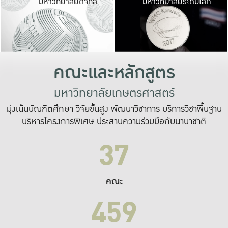
มหาวิทยาลัยดิจิทัล
มหาวิทยาลัยระดับโลก
เปลี่ยนแปลง และ
เพื่อทำงาน
ระบบสารสนเทศที่
คณะและหลักสูตร
มหาวิทยาลัยเกษตรศาสตร์
มุ่งเน้นบัณฑิตศึกษา วิจัยขั้นสูง พัฒนาวิชาการ บริการวิชาพื้นฐาน
บริหารโครงการพิเศษ ประสานความร่วมมือกับนานาชาติ
37
คณะ
459