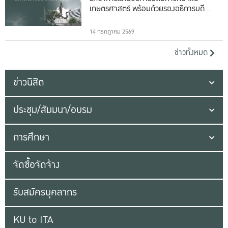
เกษตรศาสตร์ พร้อมด้วยรองอธิการบดีทั้ง
16 ท่าน
14 กรกฎาคม 2569
ข่าวทั้งหมด
ข่าวนิสิต
ประชุม/สัมมนา/อบรม
การศึกษา
จัดซื้อจัดจ้าง
รับสมัครบุคลากร
KU to ITA