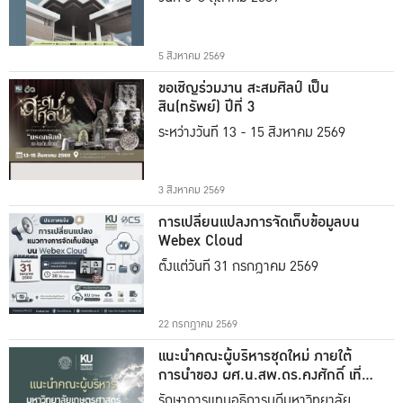
5 สิงหาคม 2569
ขอเชิญร่วมงาน สะสมศิลป์ เป็น
สิน(ทรัพย์) ปีที่ 3
ระหว่างวันที่ 13 - 15 สิงหาคม 2569
3 สิงหาคม 2569
การเปลี่ยนแปลงการจัดเก็บข้อมูลบน
Webex Cloud
ตั้งแต่วันที่ 31 กรกฎาคม 2569
22 กรกฎาคม 2569
แนะนำคณะผู้บริหารชุดใหม่ ภายใต้
การนำของ ผศ.น.สพ.ดร.คงศักดิ์ เที่ยง
ธรรม
รักษาการแทนอธิการบดีมหาวิทยาลัย