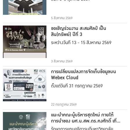
5 สิงหาคม 2569
ขอเชิญร่วมงาน สะสมศิลป์ เป็น
สิน(ทรัพย์) ปีที่ 3
ระหว่างวันที่ 13 - 15 สิงหาคม 2569
3 สิงหาคม 2569
การเปลี่ยนแปลงการจัดเก็บข้อมูลบน
Webex Cloud
ตั้งแต่วันที่ 31 กรกฎาคม 2569
22 กรกฎาคม 2569
แนะนำคณะผู้บริหารชุดใหม่ ภายใต้
การนำของ ผศ.น.สพ.ดร.คงศักดิ์ เที่ยง
ธรรม
รักษาการแทนอธิการบดีมหาวิทยาลัย