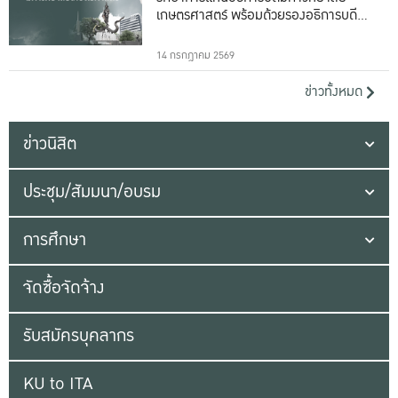
เกษตรศาสตร์ พร้อมด้วยรองอธิการบดีทั้ง
16 ท่าน
14 กรกฎาคม 2569
ข่าวทั้งหมด
ข่าวนิสิต
ประชุม/สัมมนา/อบรม
การศึกษา
จัดซื้อจัดจ้าง
รับสมัครบุคลากร
KU to ITA