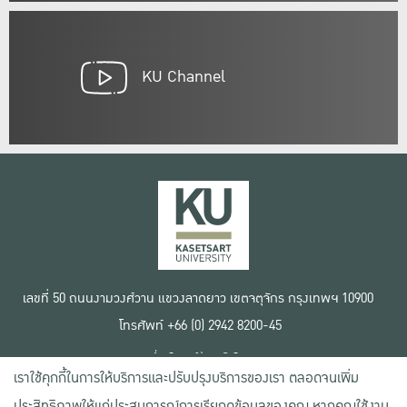
KU Channel
เลขที่ 50 ถนนงามวงศ์วาน แขวงลาดยาว เขตจตุจักร กรุงเทพฯ 10900
โทรศัพท์ +66 (0) 2942 8200-45
เงื่อนไขการใช้งานเว็บไซต์
เราใช้คุกกี้ในการให้บริการและปรับปรุงบริการของเรา ตลอดจนเพิ่ม
ข้อตกลงด้านสิทธิ์ใช้งาน
นโยบายความเป็นส่วนตัว
ประสิทธิภาพให้แก่ประสบการณ์การเรียกดูข้อมูลของคุณ หากคุณใช้งาน