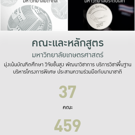
มหาวิทยาลัยดิจิทัล
มหาวิทยาลัยระดับโลก
เปลี่ยนแปลง และ
เพื่อทำงาน
ระบบสารสนเทศที่
คณะและหลักสูตร
มหาวิทยาลัยเกษตรศาสตร์
มุ่งเน้นบัณฑิตศึกษา วิจัยขั้นสูง พัฒนาวิชาการ บริการวิชาพื้นฐาน
บริหารโครงการพิเศษ ประสานความร่วมมือกับนานาชาติ
37
คณะ
459