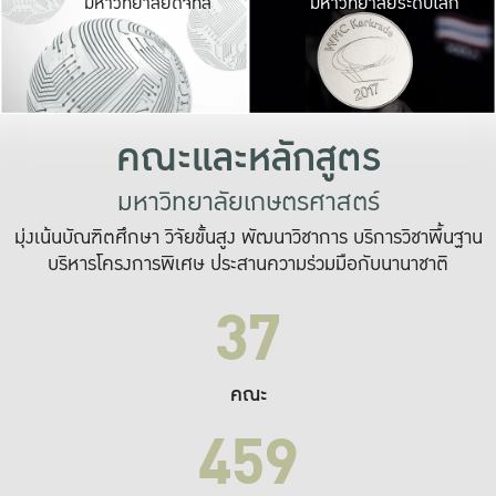
มหาวิทยาลัยดิจิทัล
มหาวิทยาลัยระดับโลก
เปลี่ยนแปลง และ
เพื่อทำงาน
ระบบสารสนเทศที่
คณะและหลักสูตร
มหาวิทยาลัยเกษตรศาสตร์
มุ่งเน้นบัณฑิตศึกษา วิจัยขั้นสูง พัฒนาวิชาการ บริการวิชาพื้นฐาน
บริหารโครงการพิเศษ ประสานความร่วมมือกับนานาชาติ
37
คณะ
459