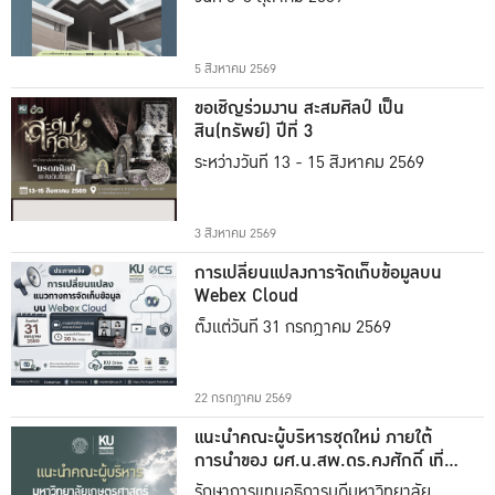
5 สิงหาคม 2569
ขอเชิญร่วมงาน สะสมศิลป์ เป็น
สิน(ทรัพย์) ปีที่ 3
ระหว่างวันที่ 13 - 15 สิงหาคม 2569
3 สิงหาคม 2569
การเปลี่ยนแปลงการจัดเก็บข้อมูลบน
Webex Cloud
ตั้งแต่วันที่ 31 กรกฎาคม 2569
22 กรกฎาคม 2569
แนะนำคณะผู้บริหารชุดใหม่ ภายใต้
การนำของ ผศ.น.สพ.ดร.คงศักดิ์ เที่ยง
ธรรม
รักษาการแทนอธิการบดีมหาวิทยาลัย