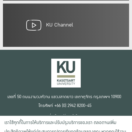
KU Channel
เลขที่ 50 ถนนงามวงศ์วาน แขวงลาดยาว เขตจตุจักร กรุงเทพฯ 10900
โทรศัพท์ +66 (0) 2942 8200-45
เงื่อนไขการใช้งานเว็บไซต์
เราใช้คุกกี้ในการให้บริการและปรับปรุงบริการของเรา ตลอดจนเพิ่ม
ข้อตกลงด้านสิทธิ์ใช้งาน
นโยบายความเป็นส่วนตัว
ประสิทธิภาพให้แก่ประสบการณ์การเรียกดูข้อมูลของคุณ หากคุณใช้งาน