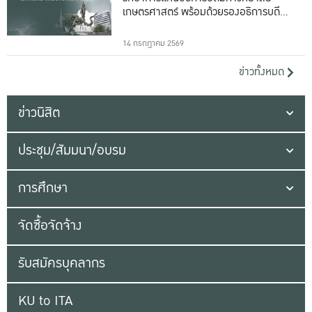
เกษตรศาสตร์ พร้อมด้วยรองอธิการบดีทั้ง
16 ท่าน
14 กรกฎาคม 2569
ข่าวทั้งหมด
ข่าวนิสิต
ประชุม/สัมมนา/อบรม
การศึกษา
จัดซื้อจัดจ้าง
รับสมัครบุคลากร
KU to ITA