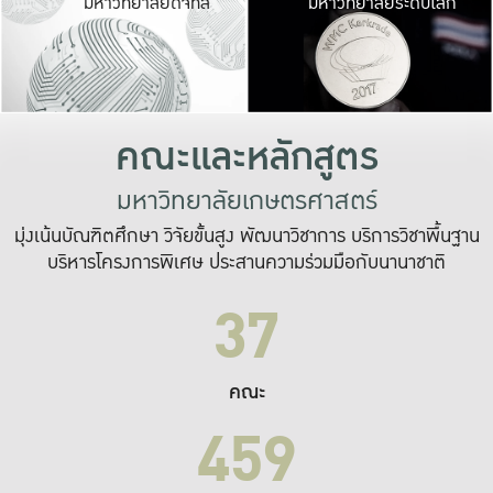
มหาวิทยาลัยดิจิทัล
มหาวิทยาลัยระดับโลก
เปลี่ยนแปลง และ
เพื่อทำงาน
ระบบสารสนเทศที่
คณะและหลักสูตร
มหาวิทยาลัยเกษตรศาสตร์
มุ่งเน้นบัณฑิตศึกษา วิจัยขั้นสูง พัฒนาวิชาการ บริการวิชาพื้นฐาน
บริหารโครงการพิเศษ ประสานความร่วมมือกับนานาชาติ
37
คณะ
459