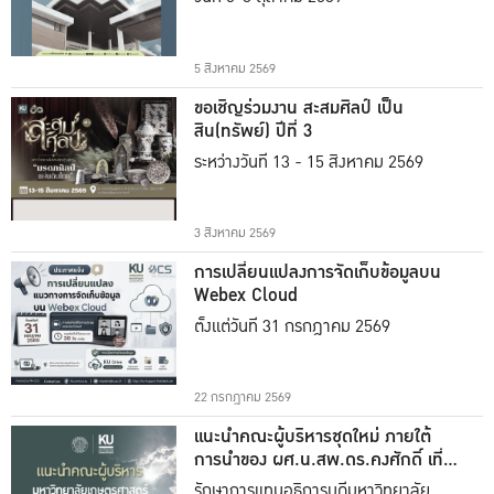
5 สิงหาคม 2569
ขอเชิญร่วมงาน สะสมศิลป์ เป็น
สิน(ทรัพย์) ปีที่ 3
ระหว่างวันที่ 13 - 15 สิงหาคม 2569
3 สิงหาคม 2569
การเปลี่ยนแปลงการจัดเก็บข้อมูลบน
Webex Cloud
ตั้งแต่วันที่ 31 กรกฎาคม 2569
22 กรกฎาคม 2569
แนะนำคณะผู้บริหารชุดใหม่ ภายใต้
การนำของ ผศ.น.สพ.ดร.คงศักดิ์ เที่ยง
ธรรม
รักษาการแทนอธิการบดีมหาวิทยาลัย