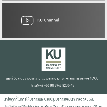
KU Channel
เลขที่ 50 ถนนงามวงศ์วาน แขวงลาดยาว เขตจตุจักร กรุงเทพฯ 10900
โทรศัพท์ +66 (0) 2942 8200-45
เงื่อนไขการใช้งานเว็บไซต์
เราใช้คุกกี้ในการให้บริการและปรับปรุงบริการของเรา ตลอดจนเพิ่ม
ข้อตกลงด้านสิทธิ์ใช้งาน
นโยบายความเป็นส่วนตัว
ประสิทธิภาพให้แก่ประสบการณ์การเรียกดูข้อมูลของคุณ หากคุณใช้งาน