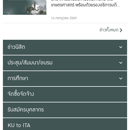
เกษตรศาสตร์ พร้อมด้วยรองอธิการบดีทั้ง
16 ท่าน
14 กรกฎาคม 2569
ข่าวทั้งหมด
ข่าวนิสิต
ประชุม/สัมมนา/อบรม
การศึกษา
จัดซื้อจัดจ้าง
รับสมัครบุคลากร
KU to ITA