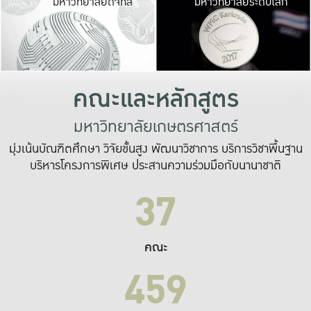
มหาวิทยาลัยดิจิทัล
มหาวิทยาลัยระดับโลก
เปลี่ยนแปลง และ
เพื่อทำงาน
ระบบสารสนเทศที่
คณะและหลักสูตร
มหาวิทยาลัยเกษตรศาสตร์
มุ่งเน้นบัณฑิตศึกษา วิจัยขั้นสูง พัฒนาวิชาการ บริการวิชาพื้นฐาน
บริหารโครงการพิเศษ ประสานความร่วมมือกับนานาชาติ
37
คณะ
459