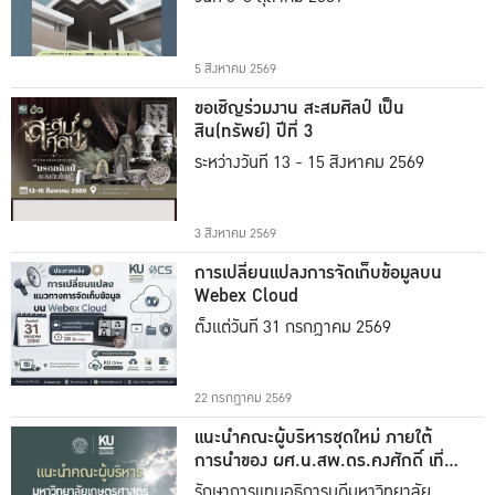
5 สิงหาคม 2569
ขอเชิญร่วมงาน สะสมศิลป์ เป็น
สิน(ทรัพย์) ปีที่ 3
ระหว่างวันที่ 13 - 15 สิงหาคม 2569
3 สิงหาคม 2569
การเปลี่ยนแปลงการจัดเก็บข้อมูลบน
Webex Cloud
ตั้งแต่วันที่ 31 กรกฎาคม 2569
22 กรกฎาคม 2569
แนะนำคณะผู้บริหารชุดใหม่ ภายใต้
การนำของ ผศ.น.สพ.ดร.คงศักดิ์ เที่ยง
ธรรม
รักษาการแทนอธิการบดีมหาวิทยาลัย