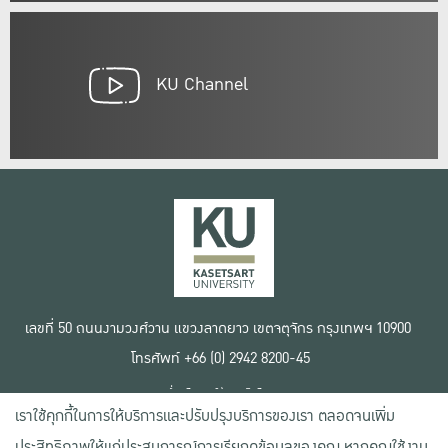
KU Channel
เลขที่ 50 ถนนงามวงศ์วาน แขวงลาดยาว เขตจตุจักร กรุงเทพฯ 10900
โทรศัพท์ +66 (0) 2942 8200-45
เงื่อนไขการใช้งานเว็บไซต์
เราใช้คุกกี้ในการให้บริการและปรับปรุงบริการของเรา ตลอดจนเพิ่ม
ข้อตกลงด้านสิทธิ์ใช้งาน
นโยบายความเป็นส่วนตัว
ประสิทธิภาพให้แก่ประสบการณ์การเรียกดูข้อมูลของคุณ หากคุณใช้งาน