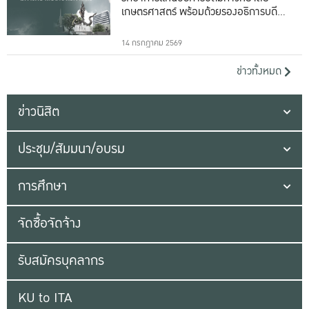
เกษตรศาสตร์ พร้อมด้วยรองอธิการบดีทั้ง
16 ท่าน
14 กรกฎาคม 2569
ข่าวทั้งหมด
ข่าวนิสิต
ประชุม/สัมมนา/อบรม
การศึกษา
จัดซื้อจัดจ้าง
รับสมัครบุคลากร
KU to ITA