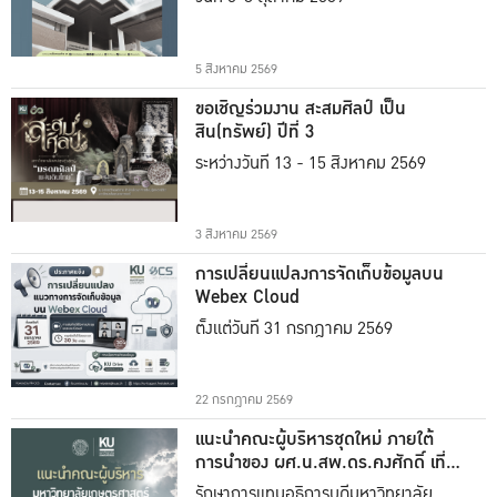
5 สิงหาคม 2569
ขอเชิญร่วมงาน สะสมศิลป์ เป็น
สิน(ทรัพย์) ปีที่ 3
ระหว่างวันที่ 13 - 15 สิงหาคม 2569
3 สิงหาคม 2569
การเปลี่ยนแปลงการจัดเก็บข้อมูลบน
Webex Cloud
ตั้งแต่วันที่ 31 กรกฎาคม 2569
22 กรกฎาคม 2569
แนะนำคณะผู้บริหารชุดใหม่ ภายใต้
การนำของ ผศ.น.สพ.ดร.คงศักดิ์ เที่ยง
ธรรม
รักษาการแทนอธิการบดีมหาวิทยาลัย