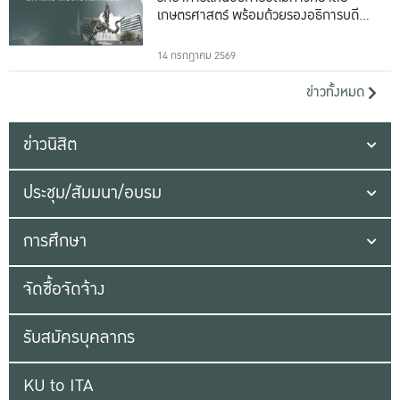
เกษตรศาสตร์ พร้อมด้วยรองอธิการบดีทั้ง
16 ท่าน
14 กรกฎาคม 2569
ข่าวทั้งหมด
ข่าวนิสิต
ประชุม/สัมมนา/อบรม
การศึกษา
จัดซื้อจัดจ้าง
รับสมัครบุคลากร
KU to ITA