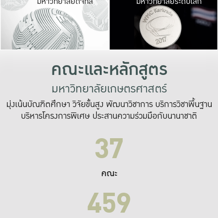
มหาวิทยาลัยดิจิทัล
มหาวิทยาลัยระดับโลก
เปลี่ยนแปลง และ
เพื่อทำงาน
ระบบสารสนเทศที่
คณะและหลักสูตร
มหาวิทยาลัยเกษตรศาสตร์
มุ่งเน้นบัณฑิตศึกษา วิจัยขั้นสูง พัฒนาวิชาการ บริการวิชาพื้นฐาน
บริหารโครงการพิเศษ ประสานความร่วมมือกับนานาชาติ
37
คณะ
459