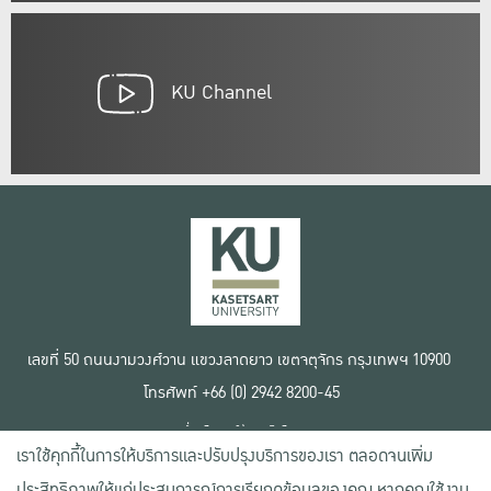
KU Channel
เลขที่ 50 ถนนงามวงศ์วาน แขวงลาดยาว เขตจตุจักร กรุงเทพฯ 10900
โทรศัพท์ +66 (0) 2942 8200-45
เงื่อนไขการใช้งานเว็บไซต์
เราใช้คุกกี้ในการให้บริการและปรับปรุงบริการของเรา ตลอดจนเพิ่ม
ข้อตกลงด้านสิทธิ์ใช้งาน
นโยบายความเป็นส่วนตัว
ประสิทธิภาพให้แก่ประสบการณ์การเรียกดูข้อมูลของคุณ หากคุณใช้งาน