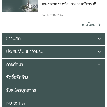
เกษตรศาสตร์ พร้อมด้วยรองอธิการบดีทั้ง
16 ท่าน
14 กรกฎาคม 2569
ข่าวทั้งหมด
ข่าวนิสิต
ประชุม/สัมมนา/อบรม
การศึกษา
จัดซื้อจัดจ้าง
รับสมัครบุคลากร
KU to ITA