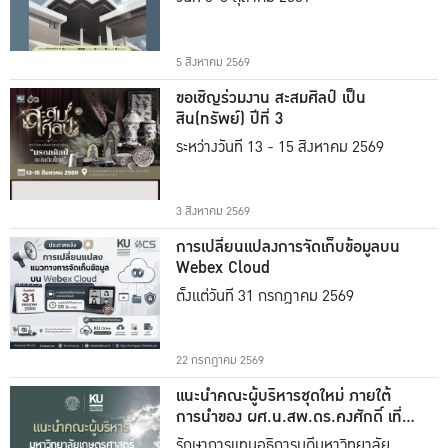
5 สิงหาคม 2569
ขอเชิญร่วมงาน สะสมศิลป์ เป็น
สิน(ทรัพย์) ปีที่ 3
ระหว่างวันที่ 13 - 15 สิงหาคม 2569
3 สิงหาคม 2569
การเปลี่ยนแปลงการจัดเก็บข้อมูลบน
Webex Cloud
ตั้งแต่วันที่ 31 กรกฎาคม 2569
22 กรกฎาคม 2569
แนะนำคณะผู้บริหารชุดใหม่ ภายใต้
การนำของ ผศ.น.สพ.ดร.คงศักดิ์ เที่ยง
ธรรม
รักษาการแทนอธิการบดีมหาวิทยาลัย