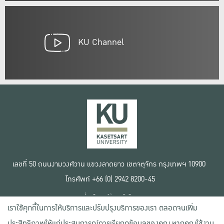
KU Channel
เลขที่ 50 ถนนงามวงศ์วาน แขวงลาดยาว เขตจตุจักร กรุงเทพฯ 10900
โทรศัพท์ +66 (0) 2942 8200-45
เงื่อนไขการใช้งานเว็บไซต์
เราใช้คุกกี้ในการให้บริการและปรับปรุงบริการของเรา ตลอดจนเพิ่ม
ข้อตกลงด้านสิทธิ์ใช้งาน
นโยบายความเป็นส่วนตัว
ประสิทธิภาพให้แก่ประสบการณ์การเรียกดูข้อมูลของคุณ หากคุณใช้งาน