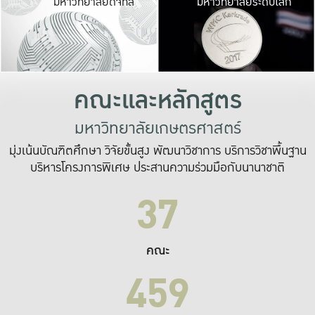
มหาวิทยาลัยดิจิทัล
มหาวิทยาลัยระดับโลก
เปลี่ยนแปลง และ
เพื่อทำงาน
ระบบสารสนเทศที่
คณะและหลักสูตร
มหาวิทยาลัยเกษตรศาสตร์
มุ่งเน้นบัณฑิตศึกษา วิจัยขั้นสูง พัฒนาวิชาการ บริการวิชาพื้นฐาน
บริหารโครงการพิเศษ ประสานความร่วมมือกับนานาชาติ
37
คณะ
459