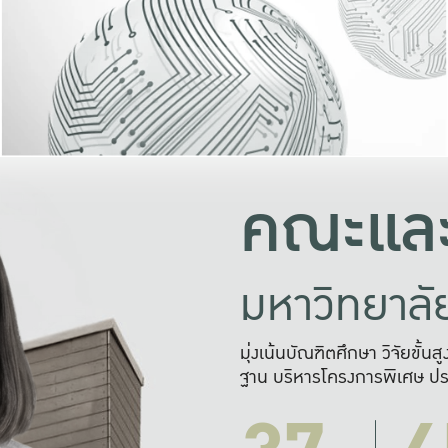
และความสุข
มองปัญหา
แก้ไขจากปั
และสร้างเครื
คณะและ
มหาวิทยาล
มุ่งเน้นบัณฑิตศึกษา วิจัยขั้น
ฐาน บริหารโครงการพิเศษ ปร