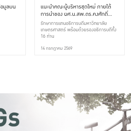
้อมูลบน
แนะนำคณะผู้บริหารชุดใหม่ ภายใต้
การนำของ ผศ.น.สพ.ดร.คงศักดิ์
เที่ยงธรรม
รักษาการแทนอธิการบดีมหาวิทยาลัย
เกษตรศาสตร์ พร้อมด้วยรองอธิการบดีทั้ง
16 ท่าน
14 กรกฎาคม 2569