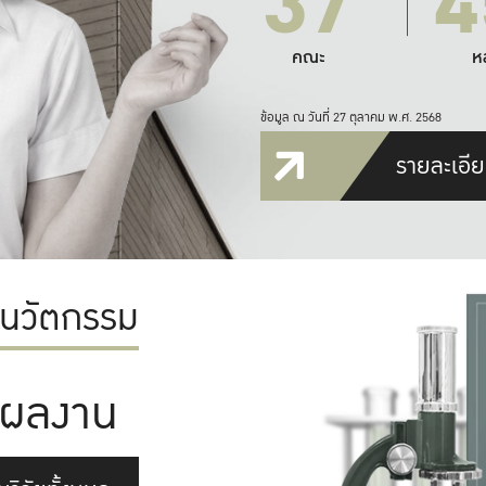
37
4
คณะ
ห
ข้อมูล ณ วันที่ 27 ตุลาคม พ.ศ. 2568
รายละเอีย
ะนวัตกรรม
ผลงาน