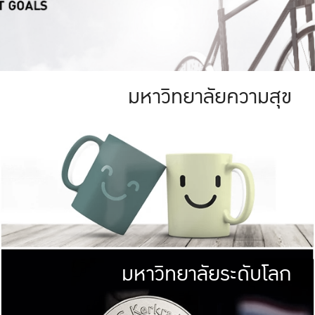
มหาวิทยาลัยความสุข
ย
สีเขียว
มหาวิทยาลัย
ก
สดใส หนาแน่น
ไม่ได้มีเป้าหมา
AN FOREST)
มหาวิทยาลัยชั้นนำทางด้านการว
ICULTURE)
แต่ KU มุ่งเน
าณ 1,400 ไร่
เพื่อสร้างคว
<< คลิก >>
ให้กับประชาชนใ
มหาวิทยาลัยระดับโลก
่อสังคม
มหาวิทยาลั
ามกินดีอยู่ดี
พร้อมที่จ