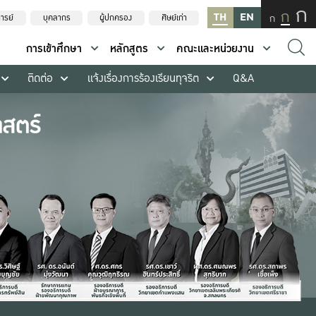
ก
ก
TH
EN
ก
ารย์
บุคลากร
ผู้ปกครอง
ศิษย์เก่า
การเข้าศึกษา
หลักสูตร
คณะและหน่วยงาน
ติดต่อ
แจ้งเรื่องการร้องเรียนทุจริต
Q&A