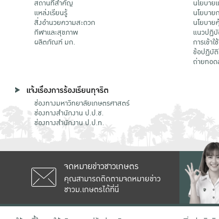
สถานที่สำคัญ
นโยบายแล
แหล่งเรียนรู้
นโยบายกา
สิ่งอำนวยความสะดวก
นโยบายคุ
กีฬาและสุขภาพ
แนวปฏิบั
ผลิตภัณฑ์ มก.
การเข้าใช
ข้อปฏิบั
ถ่ายทอด
แจ้งเรื่องการร้องเรียนทุจริต
ช่องทางมหาวิทยาลัยเกษตรศาสตร์
ช่องทางสำนักงาน ป.ป.ช.
ช่องทางสำนักงาน ป.ป.ท.
จดหมายข่าวชาวเกษตร
คุณสามารถติดตามจดหมายข่าว
ชาวม.เกษตรได้ที่นี่
เลขที่ 50 ถนนงามวงศ์วาน แขวงลาดยาว