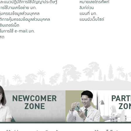
ะแนวปฏิบัติการใช้ปัญญาประดิษฐ์
หมายเลขโทรศัพท์
รใช้งานเครือข่าย มก.
ลิงก์ด่วน
้มครองข้อมูลส่วนบุคคล
แผนที่ มก.
ติการคุ้มครองข้อมูลส่วนบุคคล
แผนผังเว็บไซต์
้อินเตอร์เน็ต
ติในการใช้ e-mail มก.
สด
NEWCOMER
PART
ZONE
ZO
 เขตจตุจักร กรุงเทพฯ 10900
โทรศัพท์ +66 (0) 2942 8200-45