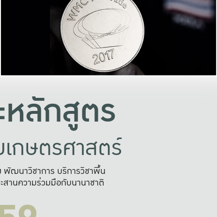
อย่างยั่งยืน
และผลักดันในการใช้ระบบส
ในภาพกว้าง
เพื่อการทำงานแบบ
ญหาจุดเล็กๆ
อข่ายขยายผล
สะดวก รวดเร
และนำไป
บริการด้าน AI อย
หลักสูตร
ัยเกษตรศาสตร์
สูง พัฒนาวิชาการ บริการวิชาพื้น
ะสานความร่วมมือกับนานาชาติ