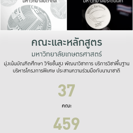
มหาวิทยาลัยดิจิทัล
มหาวิทยาลัยระดับโลก
เปลี่ยนแปลง และ
เพื่อทำงาน
ระบบสารสนเทศที่
คณะและหลักสูตร
มหาวิทยาลัยเกษตรศาสตร์
มุ่งเน้นบัณฑิตศึกษา วิจัยขั้นสูง พัฒนาวิชาการ บริการวิชาพื้นฐาน
บริหารโครงการพิเศษ ประสานความร่วมมือกับนานาชาติ
37
คณะ
459