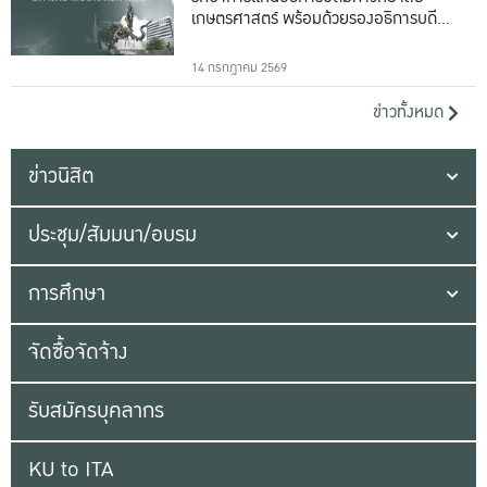
เกษตรศาสตร์ พร้อมด้วยรองอธิการบดีทั้ง
16 ท่าน
14 กรกฎาคม 2569
ข่าวทั้งหมด
ข่าวนิสิต
ประชุม/สัมมนา/อบรม
การศึกษา
จัดซื้อจัดจ้าง
รับสมัครบุคลากร
KU to ITA