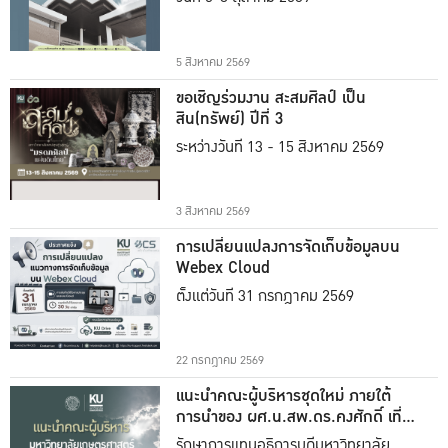
5 สิงหาคม 2569
ขอเชิญร่วมงาน สะสมศิลป์ เป็น
สิน(ทรัพย์) ปีที่ 3
ระหว่างวันที่ 13 - 15 สิงหาคม 2569
3 สิงหาคม 2569
การเปลี่ยนแปลงการจัดเก็บข้อมูลบน
Webex Cloud
ตั้งแต่วันที่ 31 กรกฎาคม 2569
22 กรกฎาคม 2569
แนะนำคณะผู้บริหารชุดใหม่ ภายใต้
การนำของ ผศ.น.สพ.ดร.คงศักดิ์ เที่ยง
ธรรม
รักษาการแทนอธิการบดีมหาวิทยาลัย