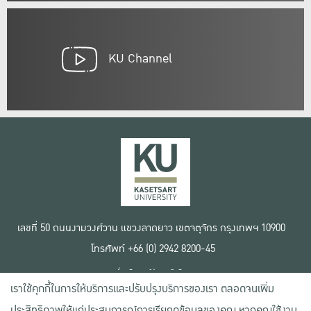
KU Channel
เลขที่ 50 ถนนงามวงศ์วาน แขวงลาดยาว เขตจตุจักร กรุงเทพฯ 10900
โทรศัพท์ +66 (0) 2942 8200-45
เงื่อนไขการใช้งานเว็บไซต์
เราใช้คุกกี้ในการให้บริการและปรับปรุงบริการของเรา ตลอดจนเพิ่ม
ข้อตกลงด้านสิทธิ์ใช้งาน
นโยบายความเป็นส่วนตัว
ประสิทธิภาพให้แก่ประสบการณ์การเรียกดูข้อมูลของคุณ หากคุณใช้งาน