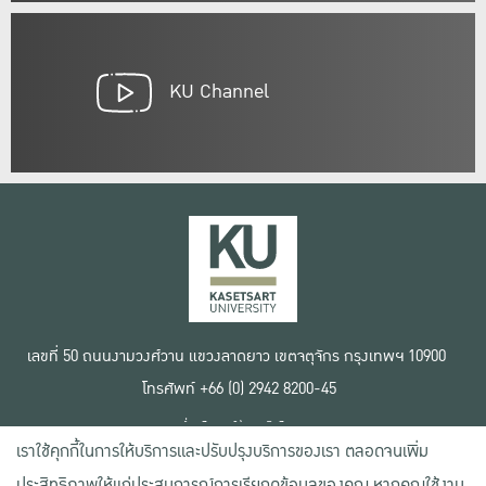
KU Channel
เลขที่ 50 ถนนงามวงศ์วาน แขวงลาดยาว เขตจตุจักร กรุงเทพฯ 10900
โทรศัพท์ +66 (0) 2942 8200-45
เงื่อนไขการใช้งานเว็บไซต์
เราใช้คุกกี้ในการให้บริการและปรับปรุงบริการของเรา ตลอดจนเพิ่ม
ข้อตกลงด้านสิทธิ์ใช้งาน
นโยบายความเป็นส่วนตัว
ประสิทธิภาพให้แก่ประสบการณ์การเรียกดูข้อมูลของคุณ หากคุณใช้งาน