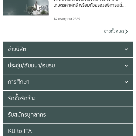
เกษตรศาสตร์ พร้อมด้วยรองอธิการบดีทั้ง
16 ท่าน
14 กรกฎาคม 2569
ข่าวทั้งหมด
ข่าวนิสิต
ประชุม/สัมมนา/อบรม
การศึกษา
จัดซื้อจัดจ้าง
รับสมัครบุคลากร
KU to ITA