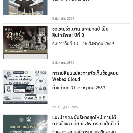
5 สิงหาคม 2569
ขอเชิญร่วมงาน สะสมศิลป์ เป็น
สิน(ทรัพย์) ปีที่ 3
ระหว่างวันที่ 13 - 15 สิงหาคม 2569
3 สิงหาคม 2569
การเปลี่ยนแปลงการจัดเก็บข้อมูลบน
Webex Cloud
ตั้งแต่วันที่ 31 กรกฎาคม 2569
22 กรกฎาคม 2569
แนะนำคณะผู้บริหารชุดใหม่ ภายใต้
การนำของ ผศ.น.สพ.ดร.คงศักดิ์ เที่ยง
ธรรม
รักษาการแทนอธิการบดีมหาวิทยาลัย