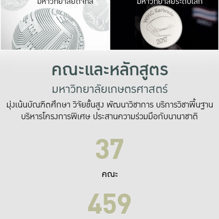
มหาวิทยาลัยดิจิทัล
มหาวิทยาลัยระดับโลก
เปลี่ยนแปลง และ
เพื่อทำงาน
ระบบสารสนเทศที่
คณะและหลักสูตร
มหาวิทยาลัยเกษตรศาสตร์
มุ่งเน้นบัณฑิตศึกษา วิจัยขั้นสูง พัฒนาวิชาการ บริการวิชาพื้นฐาน
บริหารโครงการพิเศษ ประสานความร่วมมือกับนานาชาติ
37
คณะ
459