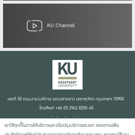
KU Channel
เลขที่ 50 ถนนงามวงศ์วาน แขวงลาดยาว เขตจตุจักร กรุงเทพฯ 10900
โทรศัพท์ +66 (0) 2942 8200-45
เงื่อนไขการใช้งานเว็บไซต์
เราใช้คุกกี้ในการให้บริการและปรับปรุงบริการของเรา ตลอดจนเพิ่ม
ข้อตกลงด้านสิทธิ์ใช้งาน
นโยบายความเป็นส่วนตัว
ประสิทธิภาพให้แก่ประสบการณ์การเรียกดูข้อมูลของคุณ หากคุณใช้งาน