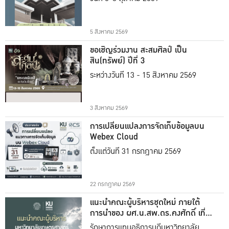
5 สิงหาคม 2569
ขอเชิญร่วมงาน สะสมศิลป์ เป็น
สิน(ทรัพย์) ปีที่ 3
ระหว่างวันที่ 13 - 15 สิงหาคม 2569
3 สิงหาคม 2569
การเปลี่ยนแปลงการจัดเก็บข้อมูลบน
Webex Cloud
ตั้งแต่วันที่ 31 กรกฎาคม 2569
22 กรกฎาคม 2569
แนะนำคณะผู้บริหารชุดใหม่ ภายใต้
การนำของ ผศ.น.สพ.ดร.คงศักดิ์ เที่ยง
ธรรม
รักษาการแทนอธิการบดีมหาวิทยาลัย