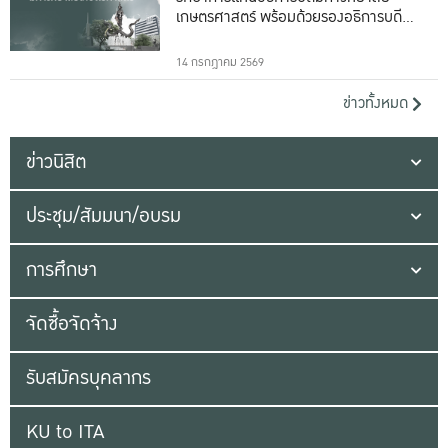
เกษตรศาสตร์ พร้อมด้วยรองอธิการบดีทั้ง
16 ท่าน
14 กรกฎาคม 2569
ข่าวทั้งหมด
ข่าวนิสิต
ประชุม/สัมมนา/อบรม
การศึกษา
จัดซื้อจัดจ้าง
รับสมัครบุคลากร
KU to ITA