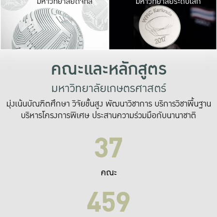
มหาวิทยาลัยดิจิทัล
มหาวิทยาลัยระดับโลก
เปลี่ยนแปลง และ
เพื่อทำงาน
ระบบสารสนเทศที่
คณะและหลักสูตร
มหาวิทยาลัยเกษตรศาสตร์
มุ่งเน้นบัณฑิตศึกษา วิจัยขั้นสูง พัฒนาวิชาการ บริการวิชาพื้นฐาน
บริหารโครงการพิเศษ ประสานความร่วมมือกับนานาชาติ
37
คณะ
459