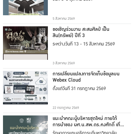
5 สิงหาคม 2569
ขอเชิญร่วมงาน สะสมศิลป์ เป็น
สิน(ทรัพย์) ปีที่ 3
ระหว่างวันที่ 13 - 15 สิงหาคม 2569
3 สิงหาคม 2569
การเปลี่ยนแปลงการจัดเก็บข้อมูลบน
Webex Cloud
ตั้งแต่วันที่ 31 กรกฎาคม 2569
22 กรกฎาคม 2569
แนะนำคณะผู้บริหารชุดใหม่ ภายใต้
การนำของ ผศ.น.สพ.ดร.คงศักดิ์ เที่ยง
ธรรม
รักษาการแทนอธิการบดีมหาวิทยาลัย