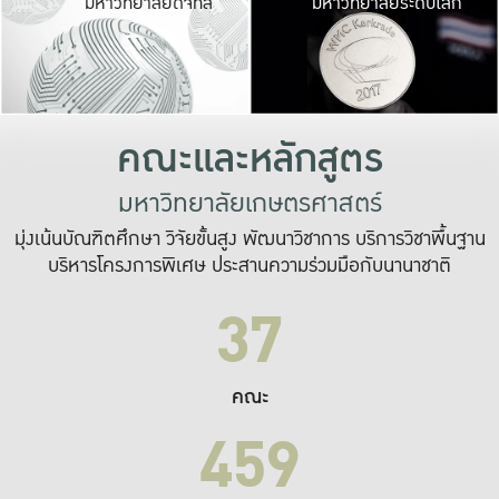
มหาวิทยาลัยดิจิทัล
มหาวิทยาลัยระดับโลก
เปลี่ยนแปลง และ
เพื่อทำงาน
ระบบสารสนเทศที่
คณะและหลักสูตร
มหาวิทยาลัยเกษตรศาสตร์
มุ่งเน้นบัณฑิตศึกษา วิจัยขั้นสูง พัฒนาวิชาการ บริการวิชาพื้นฐาน
บริหารโครงการพิเศษ ประสานความร่วมมือกับนานาชาติ
37
คณะ
459