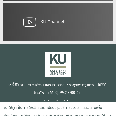
KU Channel
เลขที่ 50 ถนนงามวงศ์วาน แขวงลาดยาว เขตจตุจักร กรุงเทพฯ 10900
โทรศัพท์ +66 (0) 2942 8200-45
เงื่อนไขการใช้งานเว็บไซต์
เราใช้คุกกี้ในการให้บริการและปรับปรุงบริการของเรา ตลอดจนเพิ่ม
ข้อตกลงด้านสิทธิ์ใช้งาน
นโยบายความเป็นส่วนตัว
ประสิทธิภาพให้แก่ประสบการณ์การเรียกดูข้อมูลของคุณ หากคุณใช้งาน