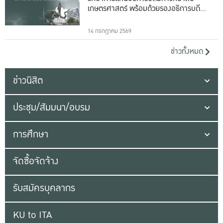
เกษตรศาสตร์ พร้อมด้วยรองอธิการบดีทั้ง
16 ท่าน
14 กรกฎาคม 2569
ข่าวทั้งหมด
ข่าวนิสิต
ประชุม/สัมมนา/อบรม
การศึกษา
จัดซื้อจัดจ้าง
รับสมัครบุคลากร
KU to ITA