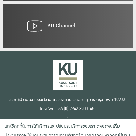
KU Channel
เลขที่ 50 ถนนงามวงศ์วาน แขวงลาดยาว เขตจตุจักร กรุงเทพฯ 10900
โทรศัพท์ +66 (0) 2942 8200-45
เงื่อนไขการใช้งานเว็บไซต์
เราใช้คุกกี้ในการให้บริการและปรับปรุงบริการของเรา ตลอดจนเพิ่ม
ข้อตกลงด้านสิทธิ์ใช้งาน
นโยบายความเป็นส่วนตัว
ประสิทธิภาพให้แก่ประสบการณ์การเรียกดูข้อมูลของคุณ หากคุณใช้งาน