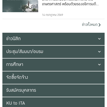
เกษตรศาสตร์ พร้อมด้วยรองอธิการบดีทั้ง
16 ท่าน
14 กรกฎาคม 2569
ข่าวทั้งหมด
ข่าวนิสิต
ประชุม/สัมมนา/อบรม
การศึกษา
จัดซื้อจัดจ้าง
รับสมัครบุคลากร
KU to ITA