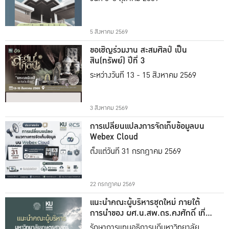
5 สิงหาคม 2569
ขอเชิญร่วมงาน สะสมศิลป์ เป็น
สิน(ทรัพย์) ปีที่ 3
ระหว่างวันที่ 13 - 15 สิงหาคม 2569
3 สิงหาคม 2569
การเปลี่ยนแปลงการจัดเก็บข้อมูลบน
Webex Cloud
ตั้งแต่วันที่ 31 กรกฎาคม 2569
22 กรกฎาคม 2569
แนะนำคณะผู้บริหารชุดใหม่ ภายใต้
การนำของ ผศ.น.สพ.ดร.คงศักดิ์ เที่ยง
ธรรม
รักษาการแทนอธิการบดีมหาวิทยาลัย