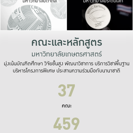
มหาวิทยาลัยดิจิทัล
มหาวิทยาลัยระดับโลก
เปลี่ยนแปลง และ
เพื่อทำงาน
ระบบสารสนเทศที่
คณะและหลักสูตร
มหาวิทยาลัยเกษตรศาสตร์
มุ่งเน้นบัณฑิตศึกษา วิจัยขั้นสูง พัฒนาวิชาการ บริการวิชาพื้นฐาน
บริหารโครงการพิเศษ ประสานความร่วมมือกับนานาชาติ
37
คณะ
459