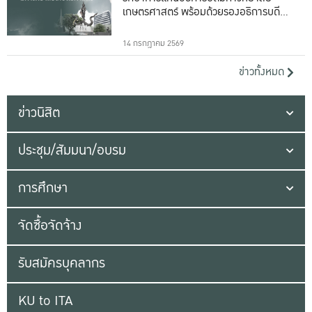
เกษตรศาสตร์ พร้อมด้วยรองอธิการบดีทั้ง
16 ท่าน
14 กรกฎาคม 2569
ข่าวทั้งหมด
ข่าวนิสิต
ประชุม/สัมมนา/อบรม
การศึกษา
จัดซื้อจัดจ้าง
รับสมัครบุคลากร
KU to ITA