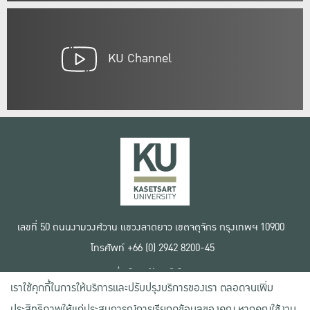
KU Channel
เลขที่ 50 ถนนงามวงศ์วาน แขวงลาดยาว เขตจตุจักร กรุงเทพฯ 10900
โทรศัพท์ +66 (0) 2942 8200-45
เงื่อนไขการใช้งานเว็บไซต์
เราใช้คุกกี้ในการให้บริการและปรับปรุงบริการของเรา ตลอดจนเพิ่ม
ข้อตกลงด้านสิทธิ์ใช้งาน
นโยบายความเป็นส่วนตัว
ประสิทธิภาพให้แก่ประสบการณ์การเรียกดูข้อมูลของคุณ หากคุณใช้งาน