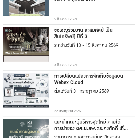
5 สิงหาคม 2569
ขอเชิญร่วมงาน สะสมศิลป์ เป็น
สิน(ทรัพย์) ปีที่ 3
ระหว่างวันที่ 13 - 15 สิงหาคม 2569
3 สิงหาคม 2569
การเปลี่ยนแปลงการจัดเก็บข้อมูลบน
Webex Cloud
ตั้งแต่วันที่ 31 กรกฎาคม 2569
22 กรกฎาคม 2569
แนะนำคณะผู้บริหารชุดใหม่ ภายใต้
การนำของ ผศ.น.สพ.ดร.คงศักดิ์ เที่ยง
ธรรม
รักษาการแทนอธิการบดีมหาวิทยาลัย