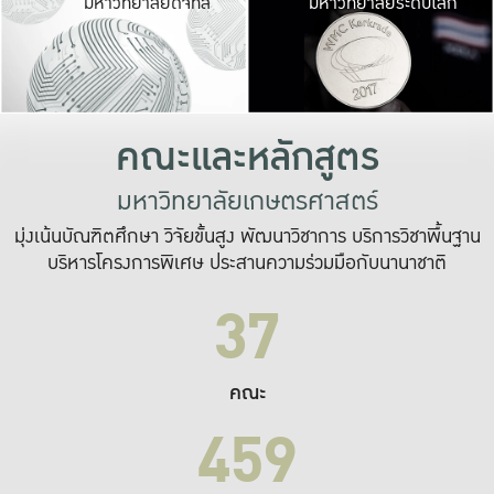
มหาวิทยาลัยดิจิทัล
มหาวิทยาลัยระดับโลก
เปลี่ยนแปลง และ
เพื่อทำงาน
ระบบสารสนเทศที่
คณะและหลักสูตร
มหาวิทยาลัยเกษตรศาสตร์
มุ่งเน้นบัณฑิตศึกษา วิจัยขั้นสูง พัฒนาวิชาการ บริการวิชาพื้นฐาน
บริหารโครงการพิเศษ ประสานความร่วมมือกับนานาชาติ
37
คณะ
459