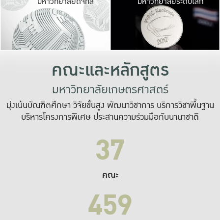
มหาวิทยาลัยดิจิทัล
มหาวิทยาลัยระดับโลก
เปลี่ยนแปลง และ
เพื่อทำงาน
ระบบสารสนเทศที่
คณะและหลักสูตร
มหาวิทยาลัยเกษตรศาสตร์
มุ่งเน้นบัณฑิตศึกษา วิจัยขั้นสูง พัฒนาวิชาการ บริการวิชาพื้นฐาน
บริหารโครงการพิเศษ ประสานความร่วมมือกับนานาชาติ
37
คณะ
459