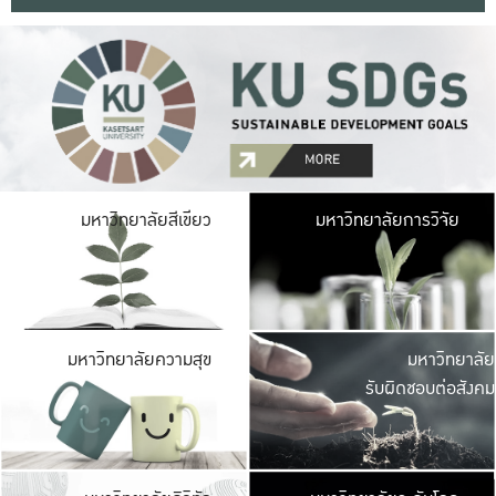
มหาวิ
มหาวิทยาลัยสีเขียว
มหาวิทยาลัยการวิจัย
มีพื้นที่เขียวสดใส 
เป็นป่าในเมือง เกษตร
มหาวิ
มหาวิทยาลัยความสุข
มหาวิทยาลัย
ค
รับผิดชอบต่อสังคม
เปิดประส
และพบเรื่องราวใหม่
มหาวิ