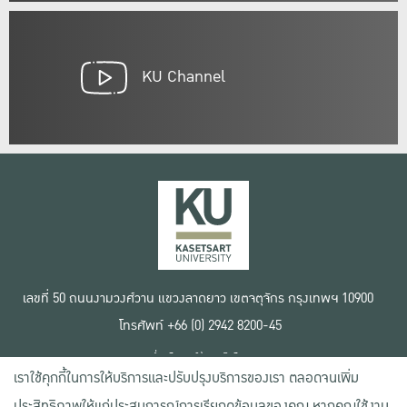
KU Channel
เลขที่ 50 ถนนงามวงศ์วาน แขวงลาดยาว เขตจตุจักร กรุงเทพฯ 10900
โทรศัพท์ +66 (0) 2942 8200-45
เงื่อนไขการใช้งานเว็บไซต์
เราใช้คุกกี้ในการให้บริการและปรับปรุงบริการของเรา ตลอดจนเพิ่ม
ข้อตกลงด้านสิทธิ์ใช้งาน
นโยบายความเป็นส่วนตัว
ประสิทธิภาพให้แก่ประสบการณ์การเรียกดูข้อมูลของคุณ หากคุณใช้งาน