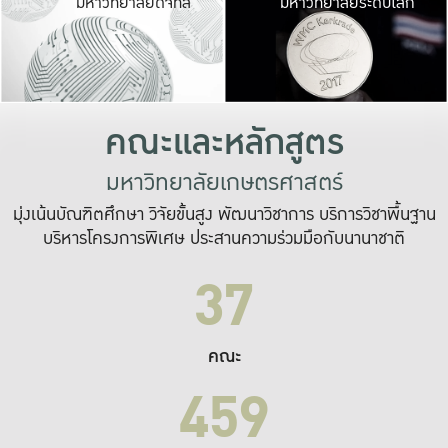
มหาวิทยาลัยดิจิทัล
มหาวิทยาลัยระดับโลก
เปลี่ยนแปลง และ
เพื่อทำงาน
ระบบสารสนเทศที่
คณะและหลักสูตร
มหาวิทยาลัยเกษตรศาสตร์
มุ่งเน้นบัณฑิตศึกษา วิจัยขั้นสูง พัฒนาวิชาการ บริการวิชาพื้นฐาน
บริหารโครงการพิเศษ ประสานความร่วมมือกับนานาชาติ
37
คณะ
459