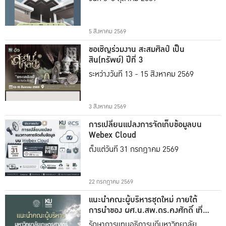
5 สิงหาคม 2569
ขอเชิญร่วมงาน สะสมศิลป์ เป็น
สิน(ทรัพย์) ปีที่ 3
ระหว่างวันที่ 13 - 15 สิงหาคม 2569
3 สิงหาคม 2569
การเปลี่ยนแปลงการจัดเก็บข้อมูลบน
Webex Cloud
ตั้งแต่วันที่ 31 กรกฎาคม 2569
22 กรกฎาคม 2569
แนะนำคณะผู้บริหารชุดใหม่ ภายใต้
การนำของ ผศ.น.สพ.ดร.คงศักดิ์ เที่ยง
ธรรม
รักษาการแทนอธิการบดีมหาวิทยาลัย