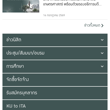
เกษตรศาสตร์ พร้อมด้วยรองอธิการบดีทั้ง
16 ท่าน
14 กรกฎาคม 2569
ข่าวทั้งหมด
ข่าวนิสิต
ประชุม/สัมมนา/อบรม
การศึกษา
จัดซื้อจัดจ้าง
รับสมัครบุคลากร
KU to ITA