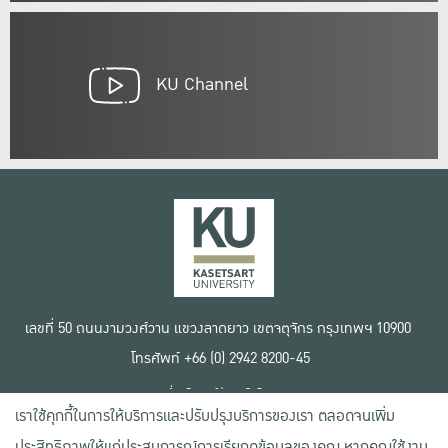
KU Channel
เลขที่ 50 ถนนงามวงศ์วาน แขวงลาดยาว เขตจตุจักร กรุงเทพฯ 10900
โทรศัพท์ +66 (0) 2942 8200-45
เงื่อนไขการใช้งานเว็บไซต์
เราใช้คุกกี้ในการให้บริการและปรับปรุงบริการของเรา ตลอดจนเพิ่ม
ข้อตกลงด้านสิทธิ์ใช้งาน
นโยบายความเป็นส่วนตัว
ประสิทธิภาพให้แก่ประสบการณ์การเรียกดูข้อมูลของคุณ หากคุณใช้งาน