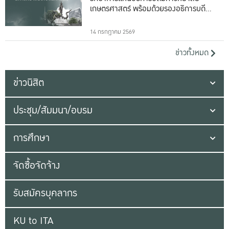
เกษตรศาสตร์ พร้อมด้วยรองอธิการบดีทั้ง
16 ท่าน
14 กรกฎาคม 2569
ข่าวทั้งหมด
ข่าวนิสิต
ประชุม/สัมมนา/อบรม
การศึกษา
จัดซื้อจัดจ้าง
รับสมัครบุคลากร
KU to ITA