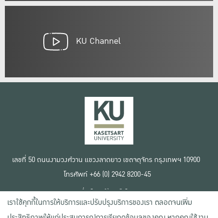
KU Channel
เลขที่ 50 ถนนงามวงศ์วาน แขวงลาดยาว เขตจตุจักร กรุงเทพฯ 10900
โทรศัพท์ +66 (0) 2942 8200-45
เงื่อนไขการใช้งานเว็บไซต์
เราใช้คุกกี้ในการให้บริการและปรับปรุงบริการของเรา ตลอดจนเพิ่ม
ข้อตกลงด้านสิทธิ์ใช้งาน
นโยบายความเป็นส่วนตัว
ประสิทธิภาพให้แก่ประสบการณ์การเรียกดูข้อมูลของคุณ หากคุณใช้งาน