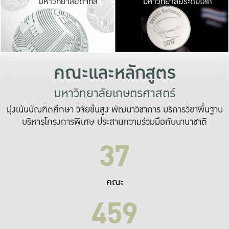
มหาวิทยาลัยดิจิทัล
มหาวิทยาลัยระดับโลก
เปลี่ยนแปลง และ
เพื่อทำงาน
ระบบสารสนเทศที่
คณะและหลักสูตร
มหาวิทยาลัยเกษตรศาสตร์
มุ่งเน้นบัณฑิตศึกษา วิจัยขั้นสูง พัฒนาวิชาการ บริการวิชาพื้นฐาน
บริหารโครงการพิเศษ ประสานความร่วมมือกับนานาชาติ
37
คณะ
459