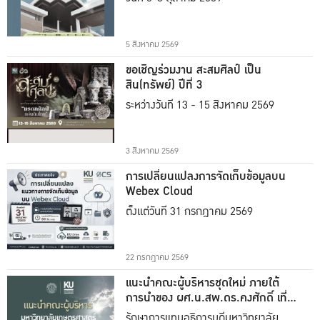
5 สิงหาคม 2569
ขอเชิญร่วมงาน สะสมศิลป์ เป็น
สิน(ทรัพย์) ปีที่ 3
ระหว่างวันที่ 13 - 15 สิงหาคม 2569
3 สิงหาคม 2569
การเปลี่ยนแปลงการจัดเก็บข้อมูลบน
Webex Cloud
ตั้งแต่วันที่ 31 กรกฎาคม 2569
22 กรกฎาคม 2569
แนะนำคณะผู้บริหารชุดใหม่ ภายใต้
การนำของ ผศ.น.สพ.ดร.คงศักดิ์ เที่ยง
ธรรม
รักษาการแทนอธิการบดีมหาวิทยาลัย