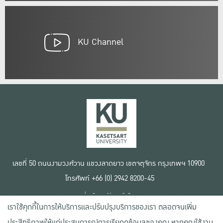
KU Channel
เลขที่ 50 ถนนงามวงศ์วาน แขวงลาดยาว เขตจตุจักร กรุงเทพฯ 10900
โทรศัพท์ +66 (0) 2942 8200-45
เงื่อนไขการใช้งานเว็บไซต์
เราใช้คุกกี้ในการให้บริการและปรับปรุงบริการของเรา ตลอดจนเพิ่ม
ข้อตกลงด้านสิทธิ์ใช้งาน
นโยบายความเป็นส่วนตัว
ประสิทธิภาพให้แก่ประสบการณ์การเรียกดูข้อมูลของคุณ หากคุณใช้งาน