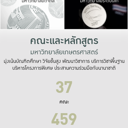
มหาวิทยาลัยดิจิทัล
มหาวิทยาลัยระดับโลก
เปลี่ยนแปลง และ
เพื่อทำงาน
ระบบสารสนเทศที่
คณะและหลักสูตร
มหาวิทยาลัยเกษตรศาสตร์
มุ่งเน้นบัณฑิตศึกษา วิจัยขั้นสูง พัฒนาวิชาการ บริการวิชาพื้นฐาน
บริหารโครงการพิเศษ ประสานความร่วมมือกับนานาชาติ
37
คณะ
459