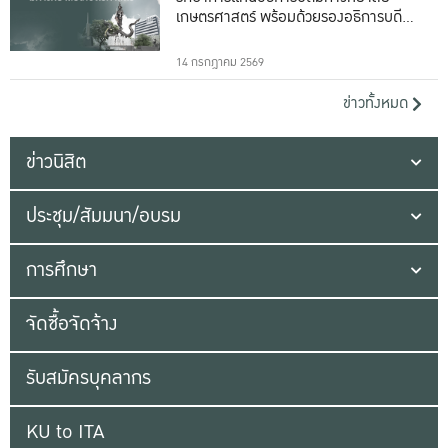
เกษตรศาสตร์ พร้อมด้วยรองอธิการบดีทั้ง
16 ท่าน
14 กรกฎาคม 2569
ข่าวทั้งหมด
ข่าวนิสิต
ประชุม/สัมมนา/อบรม
การศึกษา
จัดซื้อจัดจ้าง
รับสมัครบุคลากร
KU to ITA