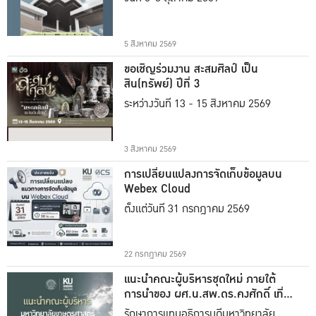
5 สิงหาคม 2569
ขอเชิญร่วมงาน สะสมศิลป์ เป็น
สิน(ทรัพย์) ปีที่ 3
ระหว่างวันที่ 13 - 15 สิงหาคม 2569
3 สิงหาคม 2569
การเปลี่ยนแปลงการจัดเก็บข้อมูลบน
Webex Cloud
ตั้งแต่วันที่ 31 กรกฎาคม 2569
22 กรกฎาคม 2569
แนะนำคณะผู้บริหารชุดใหม่ ภายใต้
การนำของ ผศ.น.สพ.ดร.คงศักดิ์ เที่ยง
ธรรม
รักษาการแทนอธิการบดีมหาวิทยาลัย