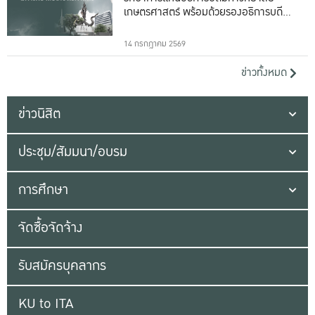
เกษตรศาสตร์ พร้อมด้วยรองอธิการบดีทั้ง
16 ท่าน
14 กรกฎาคม 2569
ข่าวทั้งหมด
ข่าวนิสิต
ประชุม/สัมมนา/อบรม
การศึกษา
จัดซื้อจัดจ้าง
รับสมัครบุคลากร
KU to ITA