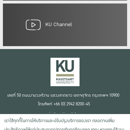
KU Channel
เลขที่ 50 ถนนงามวงศ์วาน แขวงลาดยาว เขตจตุจักร กรุงเทพฯ 10900
โทรศัพท์ +66 (0) 2942 8200-45
เงื่อนไขการใช้งานเว็บไซต์
เราใช้คุกกี้ในการให้บริการและปรับปรุงบริการของเรา ตลอดจนเพิ่ม
ข้อตกลงด้านสิทธิ์ใช้งาน
นโยบายความเป็นส่วนตัว
ประสิทธิภาพให้แก่ประสบการณ์การเรียกดูข้อมูลของคุณ หากคุณใช้งาน