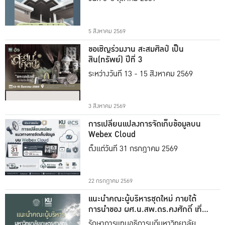
5 สิงหาคม 2569
ขอเชิญร่วมงาน สะสมศิลป์ เป็น
สิน(ทรัพย์) ปีที่ 3
ระหว่างวันที่ 13 - 15 สิงหาคม 2569
3 สิงหาคม 2569
การเปลี่ยนแปลงการจัดเก็บข้อมูลบน
Webex Cloud
ตั้งแต่วันที่ 31 กรกฎาคม 2569
22 กรกฎาคม 2569
แนะนำคณะผู้บริหารชุดใหม่ ภายใต้
การนำของ ผศ.น.สพ.ดร.คงศักดิ์ เที่ยง
ธรรม
รักษาการแทนอธิการบดีมหาวิทยาลัย