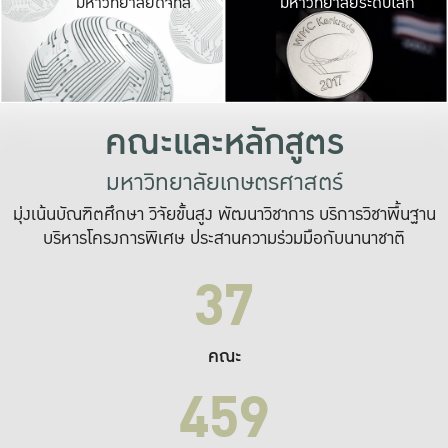
มหาวิทยาลัยดิจิทัล
มหาวิทยาลัยระดับโลก
เปลี่ยนแปลง และ
เพื่อทำงาน
ระบบสารสนเทศที่
คณะและหลักสูตร
มหาวิทยาลัยเกษตรศาสตร์
มุ่งเน้นบัณฑิตศึกษา วิจัยขั้นสูง พัฒนาวิชาการ บริการวิชาพื้นฐาน
บริหารโครงการพิเศษ ประสานความร่วมมือกับนานาชาติ
37
คณะ
459