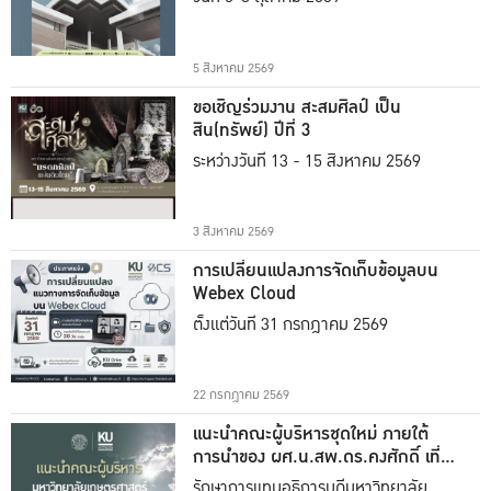
5 สิงหาคม 2569
ขอเชิญร่วมงาน สะสมศิลป์ เป็น
สิน(ทรัพย์) ปีที่ 3
ระหว่างวันที่ 13 - 15 สิงหาคม 2569
3 สิงหาคม 2569
การเปลี่ยนแปลงการจัดเก็บข้อมูลบน
Webex Cloud
ตั้งแต่วันที่ 31 กรกฎาคม 2569
22 กรกฎาคม 2569
แนะนำคณะผู้บริหารชุดใหม่ ภายใต้
การนำของ ผศ.น.สพ.ดร.คงศักดิ์ เที่ยง
ธรรม
รักษาการแทนอธิการบดีมหาวิทยาลัย