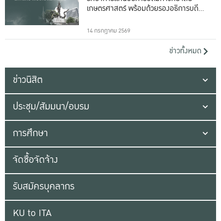
เกษตรศาสตร์ พร้อมด้วยรองอธิการบดีทั้ง
16 ท่าน
14 กรกฎาคม 2569
ข่าวทั้งหมด
ข่าวนิสิต
ประชุม/สัมมนา/อบรม
การศึกษา
จัดซื้อจัดจ้าง
รับสมัครบุคลากร
KU to ITA