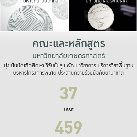
มหาวิทยาลัยดิจิทัล
มหาวิทยาลัยระดับโลก
เปลี่ยนแปลง และ
เพื่อทำงาน
ระบบสารสนเทศที่
คณะและหลักสูตร
มหาวิทยาลัยเกษตรศาสตร์
มุ่งเน้นบัณฑิตศึกษา วิจัยขั้นสูง พัฒนาวิชาการ บริการวิชาพื้นฐาน
บริหารโครงการพิเศษ ประสานความร่วมมือกับนานาชาติ
37
คณะ
459