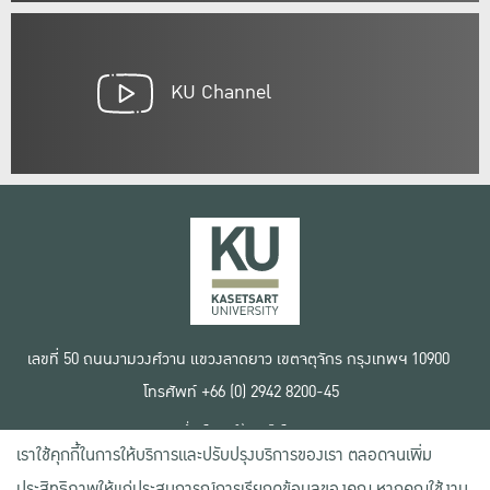
KU Channel
เลขที่ 50 ถนนงามวงศ์วาน แขวงลาดยาว เขตจตุจักร กรุงเทพฯ 10900
โทรศัพท์ +66 (0) 2942 8200-45
เงื่อนไขการใช้งานเว็บไซต์
เราใช้คุกกี้ในการให้บริการและปรับปรุงบริการของเรา ตลอดจนเพิ่ม
ข้อตกลงด้านสิทธิ์ใช้งาน
นโยบายความเป็นส่วนตัว
ประสิทธิภาพให้แก่ประสบการณ์การเรียกดูข้อมูลของคุณ หากคุณใช้งาน