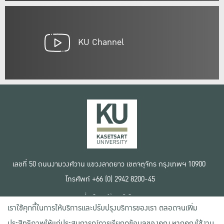
KU Channel
เลขที่ 50 ถนนงามวงศ์วาน แขวงลาดยาว เขตจตุจักร กรุงเทพฯ 10900
โทรศัพท์ +66 (0) 2942 8200-45
เงื่อนไขการใช้งานเว็บไซต์
เราใช้คุกกี้ในการให้บริการและปรับปรุงบริการของเรา ตลอดจนเพิ่ม
ข้อตกลงด้านสิทธิ์ใช้งาน
นโยบายความเป็นส่วนตัว
ประสิทธิภาพให้แก่ประสบการณ์การเรียกดูข้อมูลของคุณ หากคุณใช้งาน