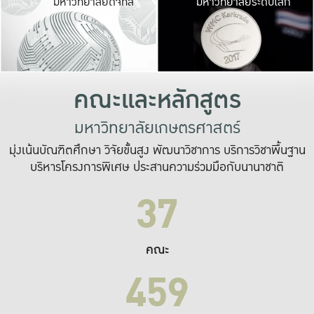
มหาวิทยาลัยดิจิทัล
มหาวิทยาลัยระดับโลก
เปลี่ยนแปลง และ
เพื่อทำงาน
ระบบสารสนเทศที่
คณะและหลักสูตร
มหาวิทยาลัยเกษตรศาสตร์
มุ่งเน้นบัณฑิตศึกษา วิจัยขั้นสูง พัฒนาวิชาการ บริการวิชาพื้นฐาน
บริหารโครงการพิเศษ ประสานความร่วมมือกับนานาชาติ
37
คณะ
459