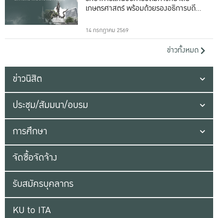
เกษตรศาสตร์ พร้อมด้วยรองอธิการบดีทั้ง
16 ท่าน
14 กรกฎาคม 2569
ข่าวทั้งหมด
ข่าวนิสิต
ประชุม/สัมมนา/อบรม
การศึกษา
จัดซื้อจัดจ้าง
รับสมัครบุคลากร
KU to ITA