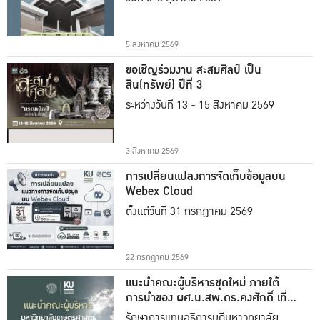
5 สิงหาคม 2569
ขอเชิญร่วมงาน สะสมศิลป์ เป็น
สิน(ทรัพย์) ปีที่ 3
ระหว่างวันที่ 13 - 15 สิงหาคม 2569
3 สิงหาคม 2569
การเปลี่ยนแปลงการจัดเก็บข้อมูลบน
Webex Cloud
ตั้งแต่วันที่ 31 กรกฎาคม 2569
22 กรกฎาคม 2569
แนะนำคณะผู้บริหารชุดใหม่ ภายใต้
การนำของ ผศ.น.สพ.ดร.คงศักดิ์ เที่ยง
ธรรม
รักษาการแทนอธิการบดีมหาวิทยาลัย