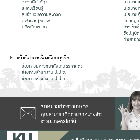
สถานที่สำคัญ
นโยบายแล
แหล่งเรียนรู้
นโยบายกา
สิ่งอำนวยความสะดวก
นโยบายคุ
กีฬาและสุขภาพ
แนวปฏิบั
ผลิตภัณฑ์ มก.
การเข้าใช
ข้อปฏิบั
ถ่ายทอด
แจ้งเรื่องการร้องเรียนทุจริต
ช่องทางมหาวิทยาลัยเกษตรศาสตร์
ช่องทางสำนักงาน ป.ป.ช.
ช่องทางสำนักงาน ป.ป.ท.
จดหมายข่าวชาวเกษตร
คุณสามารถติดตามจดหมายข่าว
ชาวม.เกษตรได้ที่นี่
เลขที่ 50 ถนนงามวงศ์วาน แขวงลาดยาว