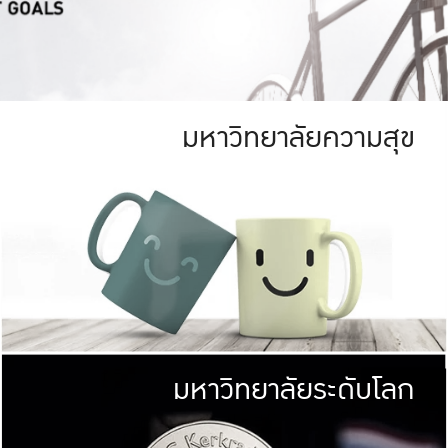
มหาวิทยาลัยความสุข
ย
สีเขียว
มหาวิทยาลัย
ก
สดใส หนาแน่น
ไม่ได้มีเป้าหมา
AN FOREST)
มหาวิทยาลัยชั้นนำทางด้านการว
ICULTURE)
แต่ KU มุ่งเน
าณ 1,400 ไร่
เพื่อสร้างคว
<< คลิก >>
ให้กับประชาชนใ
มหาวิทยาลัยระดับโลก
่อสังคม
มหาวิทยาลั
ามกินดีอยู่ดี
พร้อมที่จ