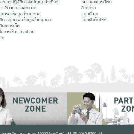
ะแนวปฏิบัติการใช้ปัญญาประดิษฐ์
หมายเลขโทรศัพท์
รใช้งานเครือข่าย มก.
ลิงก์ด่วน
้มครองข้อมูลส่วนบุคคล
แผนที่ มก.
ติการคุ้มครองข้อมูลส่วนบุคคล
แผนผังเว็บไซต์
้อินเตอร์เน็ต
ติในการใช้ e-mail มก.
สด
NEWCOMER
PART
ZONE
ZO
 เขตจตุจักร กรุงเทพฯ 10900
โทรศัพท์ +66 (0) 2942 8200-45