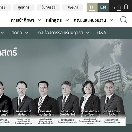
ก
ก
TH
EN
ก
ารย์
บุคลากร
ผู้ปกครอง
ศิษย์เก่า
การเข้าศึกษา
หลักสูตร
คณะและหน่วยงาน
ติดต่อ
แจ้งเรื่องการร้องเรียนทุจริต
Q&A