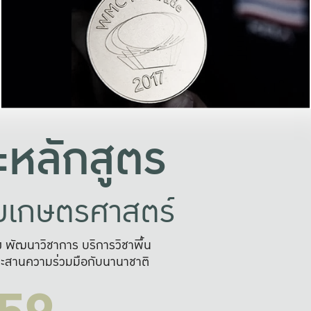
อย่างยั่งยืน
และผลักดันในการใช้ระบบส
ในภาพกว้าง
เพื่อการทำงานแบบ
ญหาจุดเล็กๆ
อข่ายขยายผล
สะดวก รวดเร
และนำไป
บริการด้าน AI อย
หลักสูตร
ัยเกษตรศาสตร์
สูง พัฒนาวิชาการ บริการวิชาพื้น
ะสานความร่วมมือกับนานาชาติ