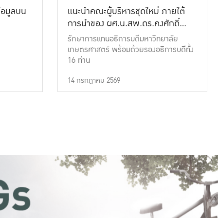
้อมูลบน
แนะนำคณะผู้บริหารชุดใหม่ ภายใต้
การนำของ ผศ.น.สพ.ดร.คงศักดิ์
เที่ยงธรรม
รักษาการแทนอธิการบดีมหาวิทยาลัย
เกษตรศาสตร์ พร้อมด้วยรองอธิการบดีทั้ง
16 ท่าน
14 กรกฎาคม 2569