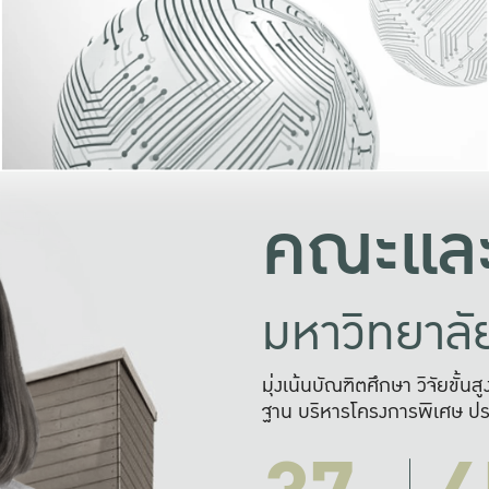
และความสุข
มองปัญหา
แก้ไขจากปั
และสร้างเครื
คณะและ
มหาวิทยาล
มุ่งเน้นบัณฑิตศึกษา วิจัยขั้น
ฐาน บริหารโครงการพิเศษ ปร