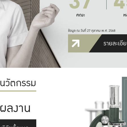
37
4
คณะ
ห
ข้อมูล ณ วันที่ 27 ตุลาคม พ.ศ. 2568
รายละเอีย
ะนวัตกรรม
ผลงาน