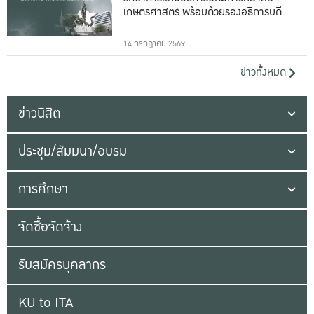
เกษตรศาสตร์ พร้อมด้วยรองอธิการบดีทั้ง
16 ท่าน
14 กรกฎาคม 2569
ข่าวทั้งหมด
ข่าวนิสิต
ประชุม/สัมมนา/อบรม
การศึกษา
จัดซื้อจัดจ้าง
รับสมัครบุคลากร
KU to ITA