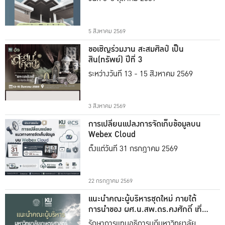
5 สิงหาคม 2569
ขอเชิญร่วมงาน สะสมศิลป์ เป็น
สิน(ทรัพย์) ปีที่ 3
ระหว่างวันที่ 13 - 15 สิงหาคม 2569
3 สิงหาคม 2569
การเปลี่ยนแปลงการจัดเก็บข้อมูลบน
Webex Cloud
ตั้งแต่วันที่ 31 กรกฎาคม 2569
22 กรกฎาคม 2569
แนะนำคณะผู้บริหารชุดใหม่ ภายใต้
การนำของ ผศ.น.สพ.ดร.คงศักดิ์ เที่ยง
ธรรม
รักษาการแทนอธิการบดีมหาวิทยาลัย