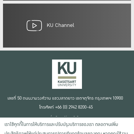
KU Channel
เลขที่ 50 ถนนงามวงศ์วาน แขวงลาดยาว เขตจตุจักร กรุงเทพฯ 10900
โทรศัพท์ +66 (0) 2942 8200-45
เงื่อนไขการใช้งานเว็บไซต์
เราใช้คุกกี้ในการให้บริการและปรับปรุงบริการของเรา ตลอดจนเพิ่ม
ข้อตกลงด้านสิทธิ์ใช้งาน
นโยบายความเป็นส่วนตัว
ประสิทธิภาพให้แก่ประสบการณ์การเรียกดูข้อมูลของคุณ หากคุณใช้งาน