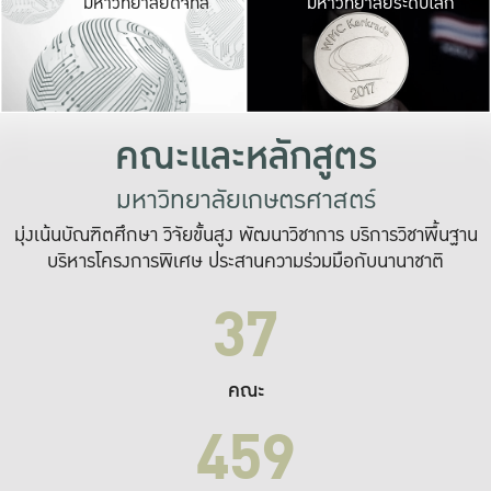
มหาวิทยาลัยดิจิทัล
มหาวิทยาลัยระดับโลก
เปลี่ยนแปลง และ
เพื่อทำงาน
ระบบสารสนเทศที่
คณะและหลักสูตร
มหาวิทยาลัยเกษตรศาสตร์
มุ่งเน้นบัณฑิตศึกษา วิจัยขั้นสูง พัฒนาวิชาการ บริการวิชาพื้นฐาน
บริหารโครงการพิเศษ ประสานความร่วมมือกับนานาชาติ
37
คณะ
459