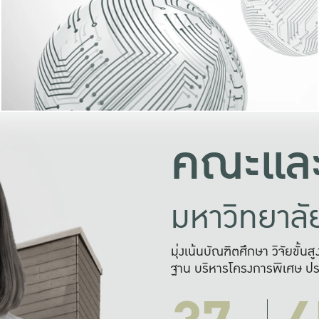
และความสุข
มองปัญหา
แก้ไขจากปั
และสร้างเครื
คณะและ
มหาวิทยาล
มุ่งเน้นบัณฑิตศึกษา วิจัยขั้น
ฐาน บริหารโครงการพิเศษ ปร