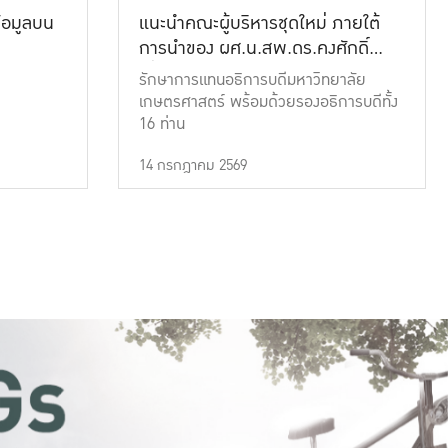
้อมูลบน
แนะนำคณะผู้บริหารชุดใหม่ ภายใต้
การนำของ ผศ.น.สพ.ดร.คงศักดิ์
เที่ยงธรรม
รักษาการแทนอธิการบดีมหาวิทยาลัย
เกษตรศาสตร์ พร้อมด้วยรองอธิการบดีทั้ง
16 ท่าน
14 กรกฎาคม 2569