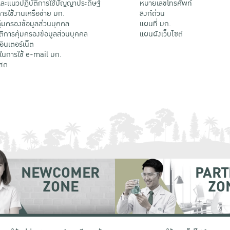
ะแนวปฏิบัติการใช้ปัญญาประดิษฐ์
หมายเลขโทรศัพท์
รใช้งานเครือข่าย มก.
ลิงก์ด่วน
้มครองข้อมูลส่วนบุคคล
แผนที่ มก.
ติการคุ้มครองข้อมูลส่วนบุคคล
แผนผังเว็บไซต์
้อินเตอร์เน็ต
ติในการใช้ e-mail มก.
สด
NEWCOMER
PART
ZONE
ZO
 เขตจตุจักร กรุงเทพฯ 10900
โทรศัพท์ +66 (0) 2942 8200-45