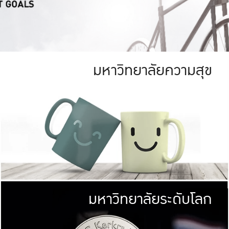
มหาวิทยาลัยความสุข
ย
สีเขียว
มหาวิทยาลัย
ก
สดใส หนาแน่น
ไม่ได้มีเป้าหมา
AN FOREST)
มหาวิทยาลัยชั้นนำทางด้านการว
ICULTURE)
แต่ KU มุ่งเน
าณ 1,400 ไร่
เพื่อสร้างคว
<< คลิก >>
ให้กับประชาชนใ
มหาวิทยาลัยระดับโลก
่อสังคม
มหาวิทยาลั
ามกินดีอยู่ดี
พร้อมที่จ