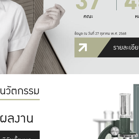
37
4
คณะ
ห
ข้อมูล ณ วันที่ 27 ตุลาคม พ.ศ. 2568
รายละเอีย
ะนวัตกรรม
ผลงาน