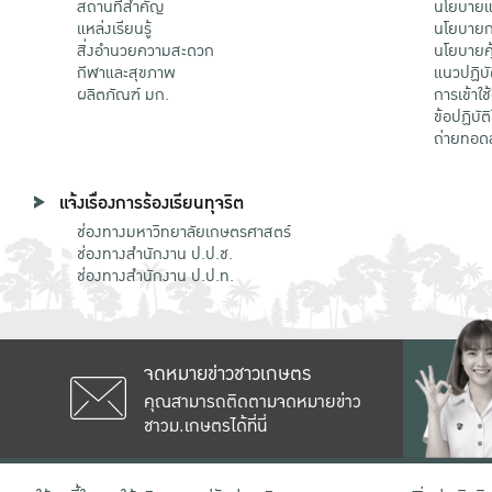
สถานที่สำคัญ
นโยบายแล
แหล่งเรียนรู้
นโยบายกา
สิ่งอำนวยความสะดวก
นโยบายคุ
กีฬาและสุขภาพ
แนวปฏิบั
ผลิตภัณฑ์ มก.
การเข้าใช
ข้อปฏิบั
ถ่ายทอด
แจ้งเรื่องการร้องเรียนทุจริต
ช่องทางมหาวิทยาลัยเกษตรศาสตร์
ช่องทางสำนักงาน ป.ป.ช.
ช่องทางสำนักงาน ป.ป.ท.
จดหมายข่าวชาวเกษตร
คุณสามารถติดตามจดหมายข่าว
ชาวม.เกษตรได้ที่นี่
เลขที่ 50 ถนนงามวงศ์วาน แขวงลาดยาว