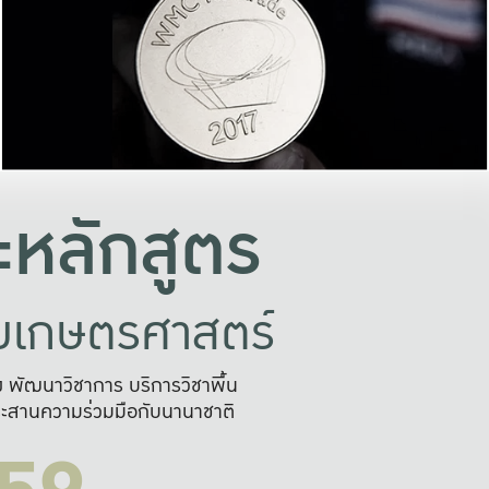
อย่างยั่งยืน
และผลักดันในการใช้ระบบส
ในภาพกว้าง
เพื่อการทำงานแบบ
ญหาจุดเล็กๆ
อข่ายขยายผล
สะดวก รวดเร
และนำไป
บริการด้าน AI อย
หลักสูตร
ัยเกษตรศาสตร์
สูง พัฒนาวิชาการ บริการวิชาพื้น
ะสานความร่วมมือกับนานาชาติ