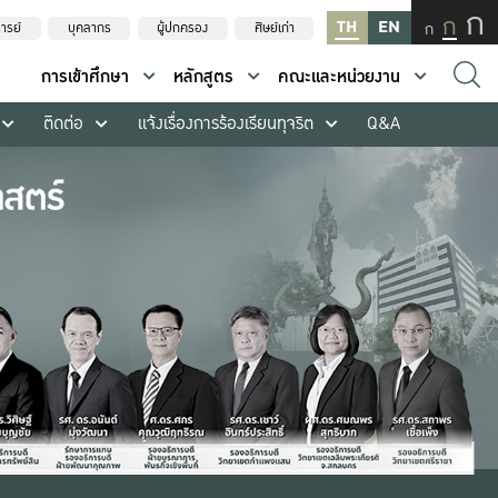
ก
ก
TH
EN
ก
ารย์
บุคลากร
ผู้ปกครอง
ศิษย์เก่า
การเข้าศึกษา
หลักสูตร
คณะและหน่วยงาน
ติดต่อ
แจ้งเรื่องการร้องเรียนทุจริต
Q&A