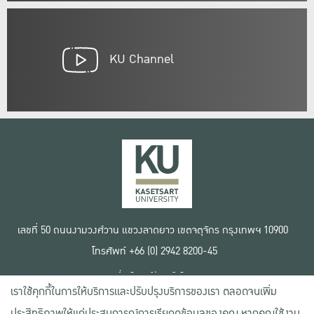
KU Channel
เลขที่ 50 ถนนงามวงศ์วาน แขวงลาดยาว เขตจตุจักร กรุงเทพฯ 10900
โทรศัพท์ +66 (0) 2942 8200-45
เงื่อนไขการใช้งานเว็บไซต์
เราใช้คุกกี้ในการให้บริการและปรับปรุงบริการของเรา ตลอดจนเพิ่ม
ข้อตกลงด้านสิทธิ์ใช้งาน
นโยบายความเป็นส่วนตัว
ประสิทธิภาพให้แก่ประสบการณ์การเรียกดูข้อมูลของคุณ หากคุณใช้งาน