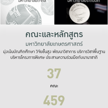
มหาวิทยาลัยดิจิทัล
มหาวิทยาลัยระดับโลก
เปลี่ยนแปลง และ
เพื่อทำงาน
ระบบสารสนเทศที่
คณะและหลักสูตร
มหาวิทยาลัยเกษตรศาสตร์
มุ่งเน้นบัณฑิตศึกษา วิจัยขั้นสูง พัฒนาวิชาการ บริการวิชาพื้นฐาน
บริหารโครงการพิเศษ ประสานความร่วมมือกับนานาชาติ
37
คณะ
459