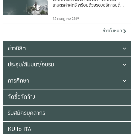
เกษตรศาสตร์ พร้อมด้วยรองอธิการบดีทั้ง
16 ท่าน
14 กรกฎาคม 2569
ข่าวทั้งหมด
ข่าวนิสิต
ประชุม/สัมมนา/อบรม
การศึกษา
จัดซื้อจัดจ้าง
รับสมัครบุคลากร
KU to ITA