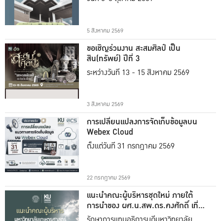
5 สิงหาคม 2569
ขอเชิญร่วมงาน สะสมศิลป์ เป็น
สิน(ทรัพย์) ปีที่ 3
ระหว่างวันที่ 13 - 15 สิงหาคม 2569
3 สิงหาคม 2569
การเปลี่ยนแปลงการจัดเก็บข้อมูลบน
Webex Cloud
ตั้งแต่วันที่ 31 กรกฎาคม 2569
22 กรกฎาคม 2569
แนะนำคณะผู้บริหารชุดใหม่ ภายใต้
การนำของ ผศ.น.สพ.ดร.คงศักดิ์ เที่ยง
ธรรม
รักษาการแทนอธิการบดีมหาวิทยาลัย