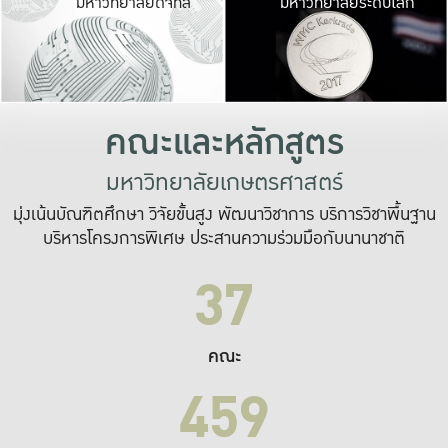
มหาวิทยาลัยดิจิทัล
มหาวิทยาลัยระดับโลก
เปลี่ยนแปลง และ
เพื่อทำงาน
ระบบสารสนเทศที่
คณะและหลักสูตร
มหาวิทยาลัยเกษตรศาสตร์
มุ่งเน้นบัณฑิตศึกษา วิจัยขั้นสูง พัฒนาวิชาการ บริการวิชาพื้นฐาน
บริหารโครงการพิเศษ ประสานความร่วมมือกับนานาชาติ
37
คณะ
459