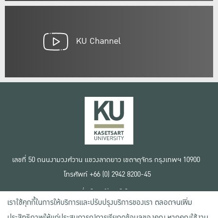
KU Channel
เลขที่ 50 ถนนงามวงศ์วาน แขวงลาดยาว เขตจตุจักร กรุงเทพฯ 10900
โทรศัพท์ +66 (0) 2942 8200-45
เงื่อนไขการใช้งานเว็บไซต์
เราใช้คุกกี้ในการให้บริการและปรับปรุงบริการของเรา ตลอดจนเพิ่ม
ข้อตกลงด้านสิทธิ์ใช้งาน
นโยบายความเป็นส่วนตัว
ประสิทธิภาพให้แก่ประสบการณ์การเรียกดูข้อมูลของคุณ หากคุณใช้งาน