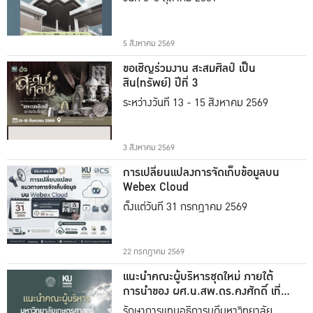
5 สิงหาคม 2569
ขอเชิญร่วมงาน สะสมศิลป์ เป็น
สิน(ทรัพย์) ปีที่ 3
ระหว่างวันที่ 13 - 15 สิงหาคม 2569
3 สิงหาคม 2569
การเปลี่ยนแปลงการจัดเก็บข้อมูลบน
Webex Cloud
ตั้งแต่วันที่ 31 กรกฎาคม 2569
22 กรกฎาคม 2569
แนะนำคณะผู้บริหารชุดใหม่ ภายใต้
การนำของ ผศ.น.สพ.ดร.คงศักดิ์ เที่ยง
ธรรม
รักษาการแทนอธิการบดีมหาวิทยาลัย