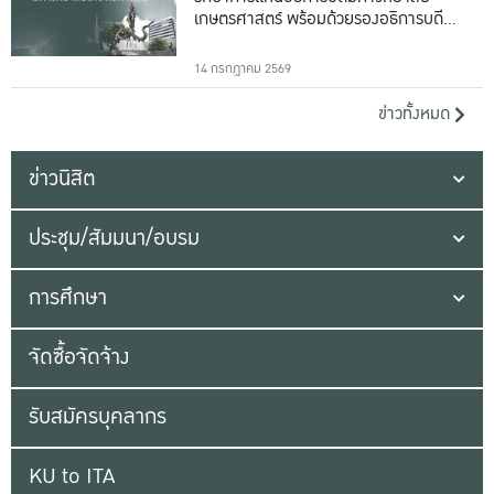
เกษตรศาสตร์ พร้อมด้วยรองอธิการบดีทั้ง
16 ท่าน
14 กรกฎาคม 2569
ข่าวทั้งหมด
ข่าวนิสิต
ประชุม/สัมมนา/อบรม
การศึกษา
จัดซื้อจัดจ้าง
รับสมัครบุคลากร
KU to ITA