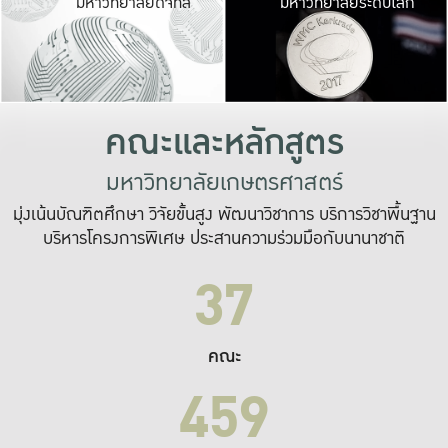
มหาวิทยาลัยดิจิทัล
มหาวิทยาลัยระดับโลก
เปลี่ยนแปลง และ
เพื่อทำงาน
ระบบสารสนเทศที่
คณะและหลักสูตร
มหาวิทยาลัยเกษตรศาสตร์
มุ่งเน้นบัณฑิตศึกษา วิจัยขั้นสูง พัฒนาวิชาการ บริการวิชาพื้นฐาน
บริหารโครงการพิเศษ ประสานความร่วมมือกับนานาชาติ
37
คณะ
459