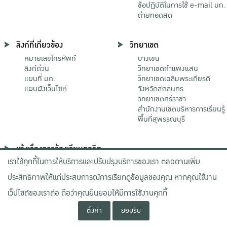
ข้อปฏิบัติในการใช้ e-mail มก.
ถ่ายทอดสด
ลิงก์ที่เกี่ยวข้อง
วิทยาเขต
หมายเลขโทรศัพท์
บางเขน
ลิงก์ด่วน
วิทยาเขตกําแพงแสน
แผนที่ มก.
วิทยาเขตเฉลิมพระเกียรติ
แผนผังเว็บไซต์
จังหวัดสกลนคร
วิทยาเขตศรีราชา
สำนักงานเขตบริหารการเรียนรู้
พื้นที่สุพรรณบุรี
แจ้งเรื่องการร้องเรียนทุจริต
เราใช้คุกกี้ในการให้บริการและปรับปรุงบริการของเรา ตลอดจนเพิ่ม
ช่องทางมหาวิทยาลัย
เกษตรศาสตร์
ประสิทธิภาพให้แก่ประสบการณ์การเรียกดูข้อมูลของคุณ หากคุณใช้งาน
ช่องทางสำนักงาน ป.ป.ช.
ช่องทางสำนักงาน ป.ป.ท.
เว็ปไซต์ของเราต่อ ถือว่าคุณยินยอมให้มีการใช้งานคุกกี้
ตั้งค่า
ยอมรับ