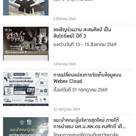
5 สิงหาคม 2569
ขอเชิญร่วมงาน สะสมศิลป์ เป็น
สิน(ทรัพย์) ปีที่ 3
ระหว่างวันที่ 13 - 15 สิงหาคม 2569
3 สิงหาคม 2569
การเปลี่ยนแปลงการจัดเก็บข้อมูลบน
Webex Cloud
ตั้งแต่วันที่ 31 กรกฎาคม 2569
22 กรกฎาคม 2569
แนะนำคณะผู้บริหารชุดใหม่ ภายใต้
การนำของ ผศ.น.สพ.ดร.คงศักดิ์ เที่ยง
ธรรม
รักษาการแทนอธิการบดีมหาวิทยาลัย