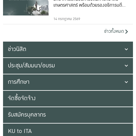
เกษตรศาสตร์ พร้อมด้วยรองอธิการบดีทั้ง
16 ท่าน
14 กรกฎาคม 2569
ข่าวทั้งหมด
ข่าวนิสิต
ประชุม/สัมมนา/อบรม
การศึกษา
จัดซื้อจัดจ้าง
รับสมัครบุคลากร
KU to ITA