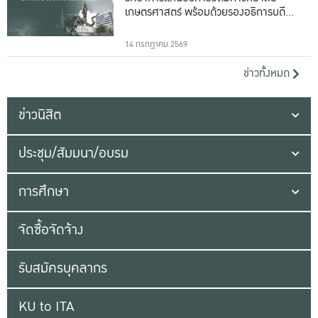
เกษตรศาสตร์ พร้อมด้วยรองอธิการบดีทั้ง
16 ท่าน
14 กรกฎาคม 2569
ข่าวทั้งหมด
ข่าวนิสิต
ประชุม/สัมมนา/อบรม
การศึกษา
จัดซื้อจัดจ้าง
รับสมัครบุคลากร
KU to ITA