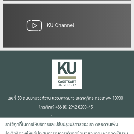
KU Channel
เลขที่ 50 ถนนงามวงศ์วาน แขวงลาดยาว เขตจตุจักร กรุงเทพฯ 10900
โทรศัพท์ +66 (0) 2942 8200-45
เงื่อนไขการใช้งานเว็บไซต์
เราใช้คุกกี้ในการให้บริการและปรับปรุงบริการของเรา ตลอดจนเพิ่ม
ข้อตกลงด้านสิทธิ์ใช้งาน
นโยบายความเป็นส่วนตัว
ประสิทธิภาพให้แก่ประสบการณ์การเรียกดูข้อมูลของคุณ หากคุณใช้งาน