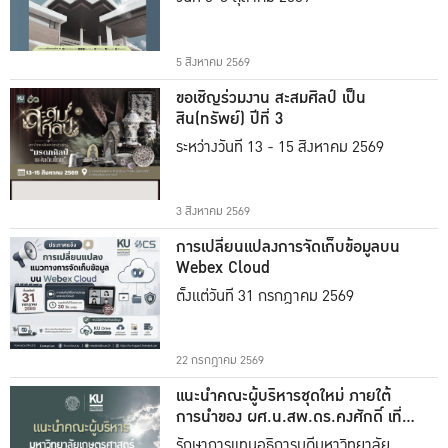
5 สิงหาคม 2569
ขอเชิญร่วมงาน สะสมศิลป์ เป็น
สิน(ทรัพย์) ปีที่ 3
ระหว่างวันที่ 13 - 15 สิงหาคม 2569
3 สิงหาคม 2569
การเปลี่ยนแปลงการจัดเก็บข้อมูลบน
Webex Cloud
ตั้งแต่วันที่ 31 กรกฎาคม 2569
22 กรกฎาคม 2569
แนะนำคณะผู้บริหารชุดใหม่ ภายใต้
การนำของ ผศ.น.สพ.ดร.คงศักดิ์ เที่ยง
ธรรม
รักษาการแทนอธิการบดีมหาวิทยาลัย