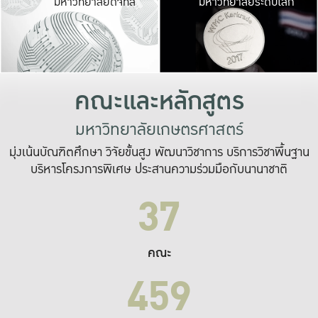
มหาวิทยาลัยดิจิทัล
มหาวิทยาลัยระดับโลก
เปลี่ยนแปลง และ
เพื่อทำงาน
ระบบสารสนเทศที่
คณะและหลักสูตร
มหาวิทยาลัยเกษตรศาสตร์
มุ่งเน้นบัณฑิตศึกษา วิจัยขั้นสูง พัฒนาวิชาการ บริการวิชาพื้นฐาน
บริหารโครงการพิเศษ ประสานความร่วมมือกับนานาชาติ
37
คณะ
459