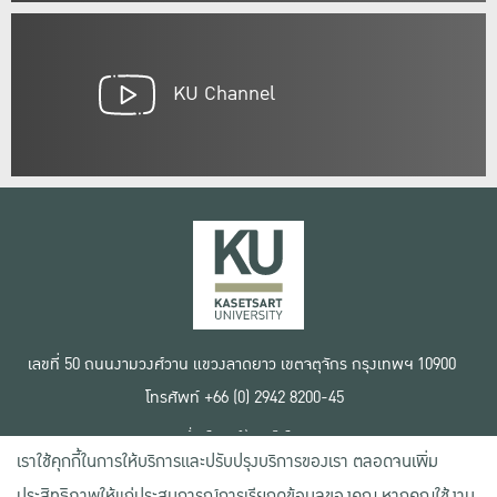
KU Channel
เลขที่ 50 ถนนงามวงศ์วาน แขวงลาดยาว เขตจตุจักร กรุงเทพฯ 10900
โทรศัพท์ +66 (0) 2942 8200-45
เงื่อนไขการใช้งานเว็บไซต์
เราใช้คุกกี้ในการให้บริการและปรับปรุงบริการของเรา ตลอดจนเพิ่ม
ข้อตกลงด้านสิทธิ์ใช้งาน
นโยบายความเป็นส่วนตัว
ประสิทธิภาพให้แก่ประสบการณ์การเรียกดูข้อมูลของคุณ หากคุณใช้งาน