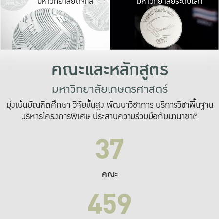
มหาวิทยาลัยดิจิทัล
มหาวิทยาลัยระดับโลก
เปลี่ยนแปลง และ
เพื่อทำงาน
ระบบสารสนเทศที่
คณะและหลักสูตร
มหาวิทยาลัยเกษตรศาสตร์
มุ่งเน้นบัณฑิตศึกษา วิจัยขั้นสูง พัฒนาวิชาการ บริการวิชาพื้นฐาน
บริหารโครงการพิเศษ ประสานความร่วมมือกับนานาชาติ
37
คณะ
459