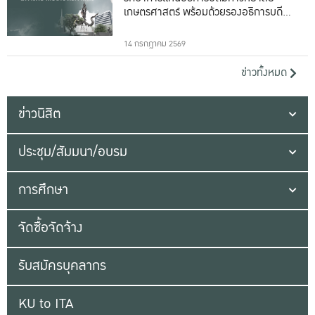
เกษตรศาสตร์ พร้อมด้วยรองอธิการบดีทั้ง
16 ท่าน
14 กรกฎาคม 2569
ข่าวทั้งหมด
ข่าวนิสิต
ประชุม/สัมมนา/อบรม
การศึกษา
จัดซื้อจัดจ้าง
รับสมัครบุคลากร
KU to ITA