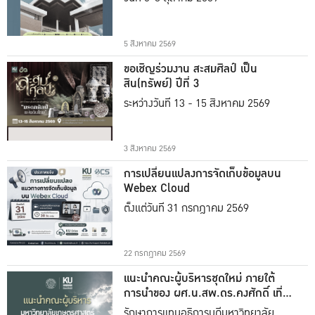
5 สิงหาคม 2569
ขอเชิญร่วมงาน สะสมศิลป์ เป็น
สิน(ทรัพย์) ปีที่ 3
ระหว่างวันที่ 13 - 15 สิงหาคม 2569
3 สิงหาคม 2569
การเปลี่ยนแปลงการจัดเก็บข้อมูลบน
Webex Cloud
ตั้งแต่วันที่ 31 กรกฎาคม 2569
22 กรกฎาคม 2569
แนะนำคณะผู้บริหารชุดใหม่ ภายใต้
การนำของ ผศ.น.สพ.ดร.คงศักดิ์ เที่ยง
ธรรม
รักษาการแทนอธิการบดีมหาวิทยาลัย