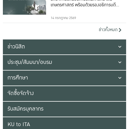
เกษตรศาสตร์ พร้อมด้วยรองอธิการบดีทั้ง
16 ท่าน
14 กรกฎาคม 2569
ข่าวทั้งหมด
ข่าวนิสิต
ประชุม/สัมมนา/อบรม
การศึกษา
จัดซื้อจัดจ้าง
รับสมัครบุคลากร
KU to ITA