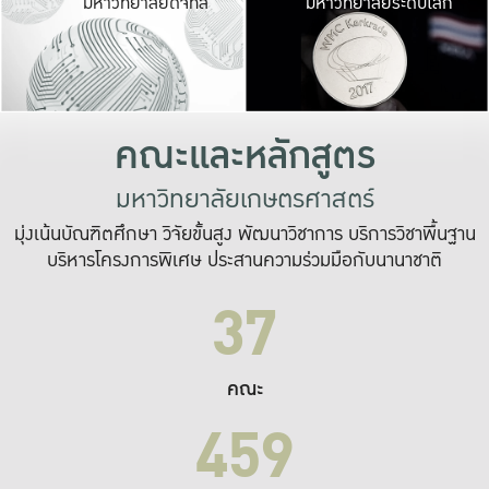
มหาวิทยาลัยดิจิทัล
มหาวิทยาลัยระดับโลก
เปลี่ยนแปลง และ
เพื่อทำงาน
ระบบสารสนเทศที่
คณะและหลักสูตร
มหาวิทยาลัยเกษตรศาสตร์
มุ่งเน้นบัณฑิตศึกษา วิจัยขั้นสูง พัฒนาวิชาการ บริการวิชาพื้นฐาน
บริหารโครงการพิเศษ ประสานความร่วมมือกับนานาชาติ
37
คณะ
459