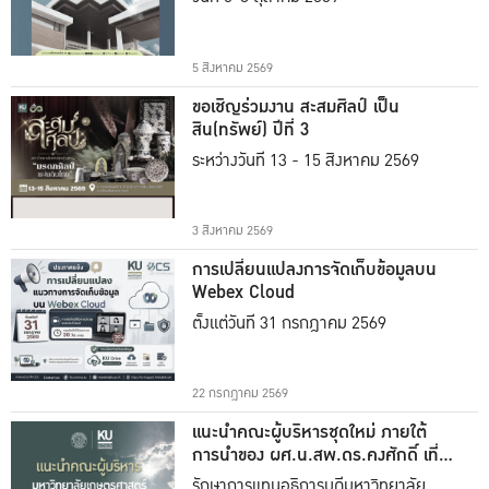
5 สิงหาคม 2569
ขอเชิญร่วมงาน สะสมศิลป์ เป็น
สิน(ทรัพย์) ปีที่ 3
ระหว่างวันที่ 13 - 15 สิงหาคม 2569
3 สิงหาคม 2569
การเปลี่ยนแปลงการจัดเก็บข้อมูลบน
Webex Cloud
ตั้งแต่วันที่ 31 กรกฎาคม 2569
22 กรกฎาคม 2569
แนะนำคณะผู้บริหารชุดใหม่ ภายใต้
การนำของ ผศ.น.สพ.ดร.คงศักดิ์ เที่ยง
ธรรม
รักษาการแทนอธิการบดีมหาวิทยาลัย