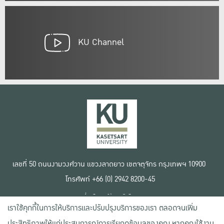
KU Channel
เลขที่ 50 ถนนงามวงศ์วาน แขวงลาดยาว เขตจตุจักร กรุงเทพฯ 10900
โทรศัพท์ +66 (0) 2942 8200-45
เงื่อนไขการใช้งานเว็บไซต์
เราใช้คุกกี้ในการให้บริการและปรับปรุงบริการของเรา ตลอดจนเพิ่ม
ข้อตกลงด้านสิทธิ์ใช้งาน
นโยบายความเป็นส่วนตัว
ประสิทธิภาพให้แก่ประสบการณ์การเรียกดูข้อมูลของคุณ หากคุณใช้งาน