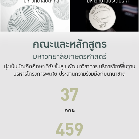
มหาวิทยาลัยดิจิทัล
มหาวิทยาลัยระดับโลก
เปลี่ยนแปลง และ
เพื่อทำงาน
ระบบสารสนเทศที่
คณะและหลักสูตร
มหาวิทยาลัยเกษตรศาสตร์
มุ่งเน้นบัณฑิตศึกษา วิจัยขั้นสูง พัฒนาวิชาการ บริการวิชาพื้นฐาน
บริหารโครงการพิเศษ ประสานความร่วมมือกับนานาชาติ
37
คณะ
459