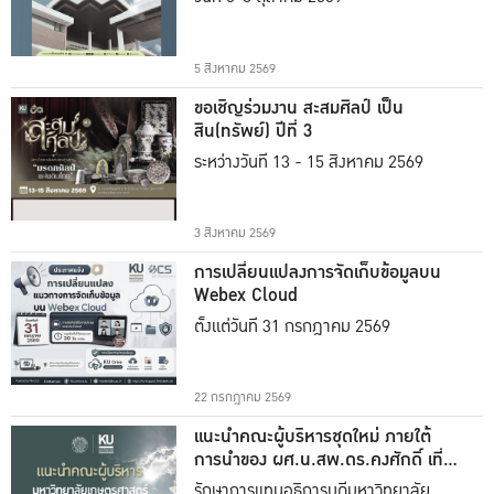
5 สิงหาคม 2569
ขอเชิญร่วมงาน สะสมศิลป์ เป็น
สิน(ทรัพย์) ปีที่ 3
ระหว่างวันที่ 13 - 15 สิงหาคม 2569
3 สิงหาคม 2569
การเปลี่ยนแปลงการจัดเก็บข้อมูลบน
Webex Cloud
ตั้งแต่วันที่ 31 กรกฎาคม 2569
22 กรกฎาคม 2569
แนะนำคณะผู้บริหารชุดใหม่ ภายใต้
การนำของ ผศ.น.สพ.ดร.คงศักดิ์ เที่ยง
ธรรม
รักษาการแทนอธิการบดีมหาวิทยาลัย