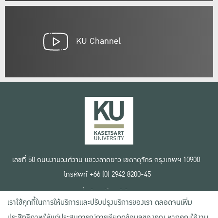
KU Channel
เลขที่ 50 ถนนงามวงศ์วาน แขวงลาดยาว เขตจตุจักร กรุงเทพฯ 10900
โทรศัพท์ +66 (0) 2942 8200-45
เงื่อนไขการใช้งานเว็บไซต์
เราใช้คุกกี้ในการให้บริการและปรับปรุงบริการของเรา ตลอดจนเพิ่ม
ข้อตกลงด้านสิทธิ์ใช้งาน
นโยบายความเป็นส่วนตัว
ประสิทธิภาพให้แก่ประสบการณ์การเรียกดูข้อมูลของคุณ หากคุณใช้งาน