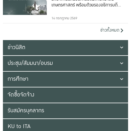
เกษตรศาสตร์ พร้อมด้วยรองอธิการบดีทั้ง
16 ท่าน
14 กรกฎาคม 2569
ข่าวทั้งหมด
ข่าวนิสิต
ประชุม/สัมมนา/อบรม
การศึกษา
จัดซื้อจัดจ้าง
รับสมัครบุคลากร
KU to ITA