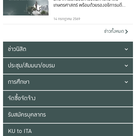
เกษตรศาสตร์ พร้อมด้วยรองอธิการบดีทั้ง
16 ท่าน
14 กรกฎาคม 2569
ข่าวทั้งหมด
ข่าวนิสิต
ประชุม/สัมมนา/อบรม
การศึกษา
จัดซื้อจัดจ้าง
รับสมัครบุคลากร
KU to ITA