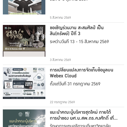
5 สิงหาคม 2569
ขอเชิญร่วมงาน สะสมศิลป์ เป็น
สิน(ทรัพย์) ปีที่ 3
ระหว่างวันที่ 13 - 15 สิงหาคม 2569
3 สิงหาคม 2569
การเปลี่ยนแปลงการจัดเก็บข้อมูลบน
Webex Cloud
ตั้งแต่วันที่ 31 กรกฎาคม 2569
22 กรกฎาคม 2569
แนะนำคณะผู้บริหารชุดใหม่ ภายใต้
การนำของ ผศ.น.สพ.ดร.คงศักดิ์ เที่ยง
ธรรม
รักษาการแทนอธิการบดีมหาวิทยาลัย