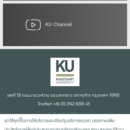
KU Channel
เลขที่ 50 ถนนงามวงศ์วาน แขวงลาดยาว เขตจตุจักร กรุงเทพฯ 10900
โทรศัพท์ +66 (0) 2942 8200-45
เงื่อนไขการใช้งานเว็บไซต์
เราใช้คุกกี้ในการให้บริการและปรับปรุงบริการของเรา ตลอดจนเพิ่ม
ข้อตกลงด้านสิทธิ์ใช้งาน
นโยบายความเป็นส่วนตัว
ประสิทธิภาพให้แก่ประสบการณ์การเรียกดูข้อมูลของคุณ หากคุณใช้งาน