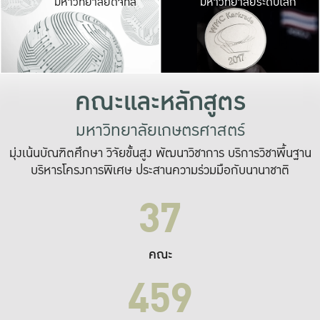
มหาวิทยาลัยดิจิทัล
มหาวิทยาลัยระดับโลก
เปลี่ยนแปลง และ
เพื่อทำงาน
ระบบสารสนเทศที่
คณะและหลักสูตร
มหาวิทยาลัยเกษตรศาสตร์
มุ่งเน้นบัณฑิตศึกษา วิจัยขั้นสูง พัฒนาวิชาการ บริการวิชาพื้นฐาน
บริหารโครงการพิเศษ ประสานความร่วมมือกับนานาชาติ
37
คณะ
459