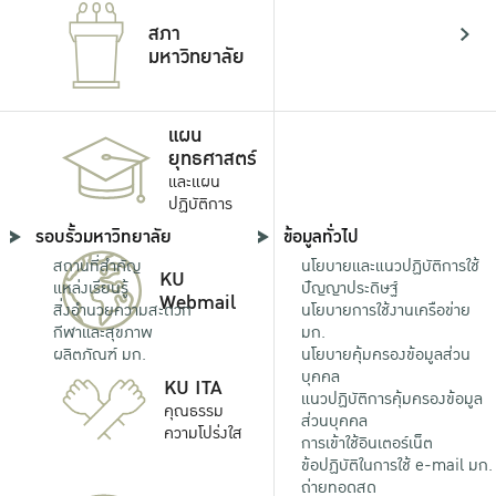
เยี่ยมชมงานวิจัยทั้งหมด
สภา
มหาวิทยาลัย
แผน
ยุทธศาสตร์
และแผน
ปฏิบัติการ
รอบรั้วมหาวิทยาลัย
ข้อมูลทั่วไป
สถานที่สำคัญ
นโยบายและแนวปฏิบัติการใช้
KU
แหล่งเรียนรู้
ปัญญาประดิษฐ์
Webmail
สิ่งอำนวยความสะดวก
นโยบายการใช้งานเครือข่าย
กีฬาและสุขภาพ
มก.
ผลิตภัณฑ์ มก.
นโยบายคุ้มครองข้อมูลส่วน
บุคคล
KU ITA
แนวปฏิบัติการคุ้มครองข้อมูล
คุณธรรม
ส่วนบุคคล
ความโปร่งใส
การเข้าใช้อินเตอร์เน็ต
ข้อปฏิบัติในการใช้ e-mail มก.
ถ่ายทอดสด