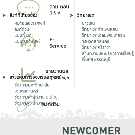
...
ถาม ตอบ
Q & A
ลิงก์ที่เกี่ยวข้อง
วิทยาเขต
หมายเลขโทรศัพท์
บางเขน
ลิงก์ด่วน
วิทยาเขตกําแพงแสน
แผนที่ มก.
วิทยาเขตเฉลิมพระเกียรติ
E-
แผนผังเว็บไซต์
จังหวัดสกลนคร
Service
วิทยาเขตศรีราชา
สำนักงานเขตบริหารการเรียนรู้
พื้นที่สุพรรณบุรี
รายงานผล
แจ้งเรื่องการร้องเรียนทุจริต
เปิดเผยข้อมูล
ช่องทางมหาวิทยาลัย
เกษตรศาสตร์
ช่องทางสำนักงาน ป.ป.ช.
ช่องทางสำนักงาน ป.ป.ท.
ลิงก์ด่วน
NEWCOMER