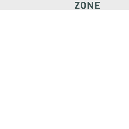
ZONE
PARTNER
ZONE
จดหมายข่าวชาวเกษตร
คุณสามารถติดตามจดหมายข่าว
ชาวม.เกษตรได้ที่นี่