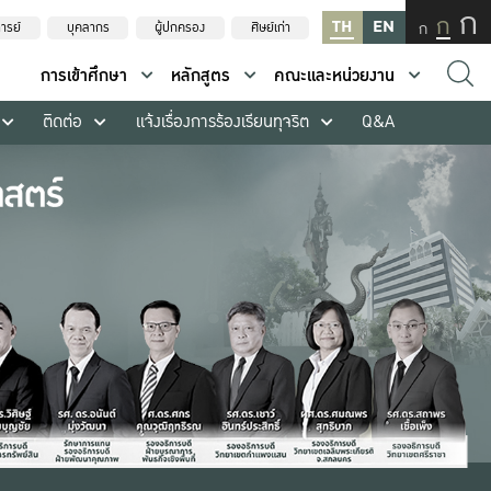
ก
ก
TH
EN
ก
ารย์
บุคลากร
ผู้ปกครอง
ศิษย์เก่า
การเข้าศึกษา
หลักสูตร
คณะและหน่วยงาน
ติดต่อ
แจ้งเรื่องการร้องเรียนทุจริต
Q&A