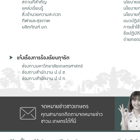
สถานที่สำคัญ
นโยบายแล
แหล่งเรียนรู้
นโยบายกา
สิ่งอำนวยความสะดวก
นโยบายคุ
กีฬาและสุขภาพ
แนวปฏิบั
ผลิตภัณฑ์ มก.
การเข้าใช
ข้อปฏิบั
ถ่ายทอด
แจ้งเรื่องการร้องเรียนทุจริต
ช่องทางมหาวิทยาลัยเกษตรศาสตร์
ช่องทางสำนักงาน ป.ป.ช.
ช่องทางสำนักงาน ป.ป.ท.
จดหมายข่าวชาวเกษตร
คุณสามารถติดตามจดหมายข่าว
ชาวม.เกษตรได้ที่นี่
เลขที่ 50 ถนนงามวงศ์วาน แขวงลาดยาว