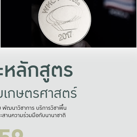
อย่างยั่งยืน
และผลักดันในการใช้ระบบส
ในภาพกว้าง
เพื่อการทำงานแบบ
ญหาจุดเล็กๆ
อข่ายขยายผล
สะดวก รวดเร
และนำไป
บริการด้าน AI อย
หลักสูตร
ัยเกษตรศาสตร์
สูง พัฒนาวิชาการ บริการวิชาพื้น
ะสานความร่วมมือกับนานาชาติ