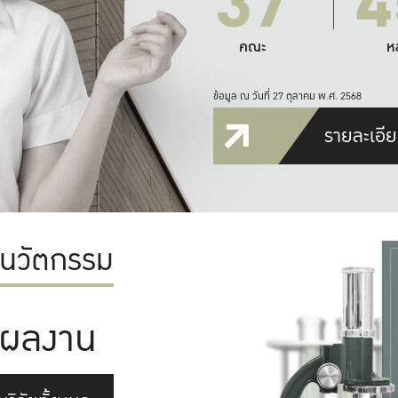
37
4
คณะ
ห
ข้อมูล ณ วันที่ 27 ตุลาคม พ.ศ. 2568
รายละเอีย
ะนวัตกรรม
ผลงาน