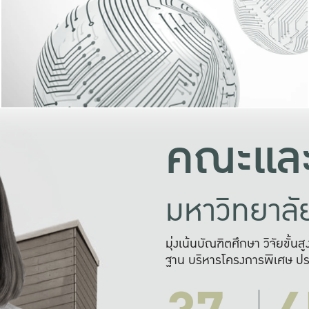
และความสุข
มองปัญหา
แก้ไขจากปั
และสร้างเครื
คณะและ
มหาวิทยาล
มุ่งเน้นบัณฑิตศึกษา วิจัยขั้น
ฐาน บริหารโครงการพิเศษ ปร