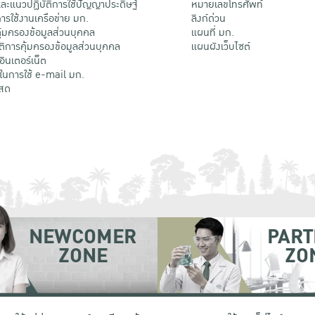
ะแนวปฏิบัติการใช้ปัญญาประดิษฐ์
หมายเลขโทรศัพท์
รใช้งานเครือข่าย มก.
ลิงก์ด่วน
้มครองข้อมูลส่วนบุคคล
แผนที่ มก.
ติการคุ้มครองข้อมูลส่วนบุคคล
แผนผังเว็บไซต์
้อินเตอร์เน็ต
ติในการใช้ e-mail มก.
สด
NEWCOMER
PART
ZONE
ZO
 เขตจตุจักร กรุงเทพฯ 10900
โทรศัพท์ +66 (0) 2942 8200-45