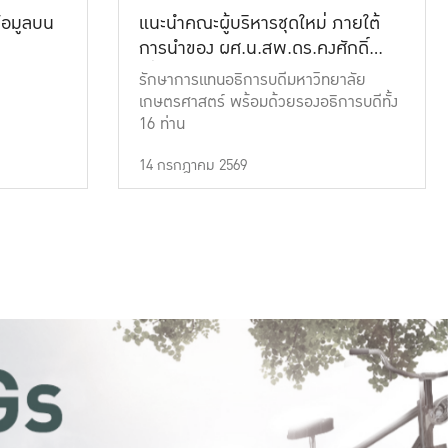
้อมูลบน
แนะนำคณะผู้บริหารชุดใหม่ ภายใต้
การนำของ ผศ.น.สพ.ดร.คงศักดิ์
เที่ยงธรรม
รักษาการแทนอธิการบดีมหาวิทยาลัย
เกษตรศาสตร์ พร้อมด้วยรองอธิการบดีทั้ง
16 ท่าน
14 กรกฎาคม 2569