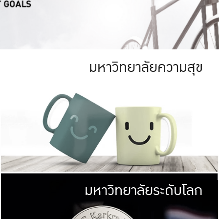
มหาวิทยาลัยความสุข
ย
สีเขียว
มหาวิทยาลัย
ก
สดใส หนาแน่น
ไม่ได้มีเป้าหมา
AN FOREST)
มหาวิทยาลัยชั้นนำทางด้านการว
ICULTURE)
แต่ KU มุ่งเน
าณ 1,400 ไร่
เพื่อสร้างคว
<< คลิก >>
ให้กับประชาชนใ
มหาวิทยาลัยระดับโลก
่อสังคม
มหาวิทยาลั
ามกินดีอยู่ดี
พร้อมที่จ